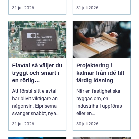
missförstådda. Många
bostäder, broar,...
31 juli 2026
31 juli 2026
tänke...
Elavtal så väljer du
Projektering i
tryggt och smart i
kalmar från idé till
en rörlig
färdig lösning
elmarknad
Att förstå sitt elavtal
När en fastighet ska
har blivit viktigare än
byggas om, en
någonsin. Elpriserna
industrihall uppföras
svänger snabbt, nya
eller en
typer av av...
lantbruksanläggning
31 juli 2026
30 juli 2026
moderniseras ä...