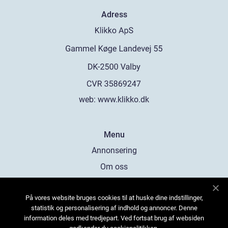
Adress
web:
www.klikko.dk
Menu
Annonsering
Om oss
Cookies
På vores website bruges cookies til at huske dine indstillinger,
Kontakta oss
statistik og personalisering af indhold og annoncer. Denne
Sitemap
information deles med tredjepart. Ved fortsat brug af websiden