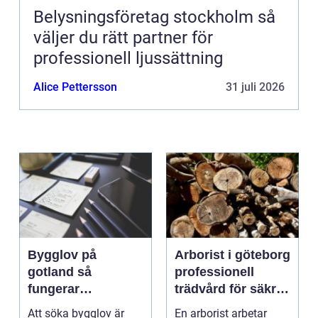
Belysningsföretag stockholm så
väljer du rätt partner för
professionell ljussättning
Alice Pettersson
31 juli 2026
Bygglov på
Arborist i göteborg
gotland så
professionell
fungerar
trädvård för säkra
processen från idé
och friska träd
Att söka bygglov är
En arborist arbetar