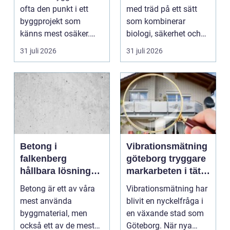
till godkänt beslut
ofta den punkt i ett
med träd på ett sätt
byggprojekt som
som kombinerar
känns mest osäker.
biologi, säkerhet och
Frågorna hopar sig:
hantverk. I en stad so...
31 juli 2026
31 juli 2026
vilk...
Betong i
Vibrationsmätning
falkenberg
göteborg tryggare
hållbara lösningar
markarbeten i tät
för grund, golv
stadsmiljö
Betong är ett av våra
Vibrationsmätning har
och utemiljö
mest använda
blivit en nyckelfråga i
byggmaterial, men
en växande stad som
också ett av de mest
Göteborg. När nya