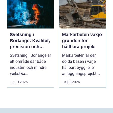
Svetsning i
Markarbeten växjö
Borlänge: Kvalitet,
grunden för
precision och
hållbara projekt
hållbara
Svetsning i Borlänge är
Markarbeten är den
konstruktioner
ett område där både
dolda basen i varje
industrin och mindre
hållbart bygg- eller
verkst&a...
anläggningsprojekt.
Oavsett om det gälle...
17 juli 2026
13 juli 2026