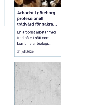
Arborist i göteborg
.
professionell
trädvård för säkra
och friska träd
En arborist arbetar med
träd på ett sätt som
kombinerar biologi,
säkerhet och hantverk. I
31 juli 2026
en stad som Göteborg,
där gamla träd samsas
med tät bebyggelse,
krävs genomtänkt
trädvård för att både
människor och träd ska
må bra. Många
fastighetsägare, bos...