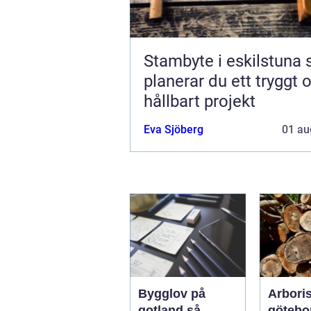
Stambyte i eskilstuna så
planerar du ett tryggt 
hållbart projekt
Eva Sjöberg
01 au
Bygglov på
Arboris
gotland så
götebo