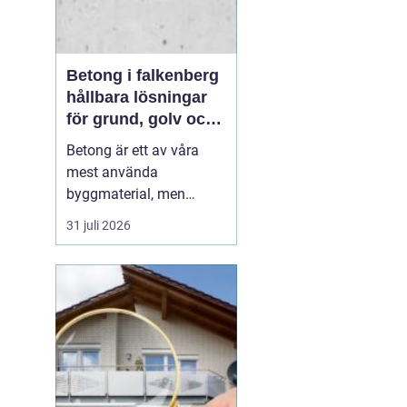
Betong i falkenberg
hållbara lösningar
för grund, golv och
utemiljö
Betong är ett av våra
mest använda
byggmaterial, men
också ett av de mest
31 juli 2026
missförstådda. Många
tänker på grå, tråkiga
ytor, men modern betong
i Falkenberg handlar lika
mycket om design,
precision och långsiktig
funktion. För den som
planerar ny grund...