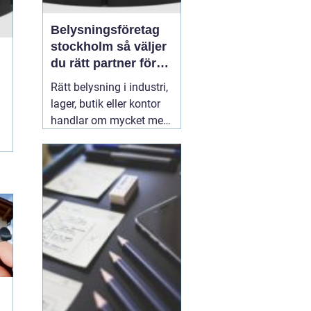
Belysningsföretag
stockholm så väljer
du rätt partner för
professionell
Rätt belysning i industri,
ljussättning
lager, butik eller kontor
handlar om mycket mer
än att bara få det ljust.
Ljuset påverkar säkerhet,
energikostnader,
produktivitet och hur en
lokal upplevs varje dag.
När företag i Stockholm
letar
31 juli 2026