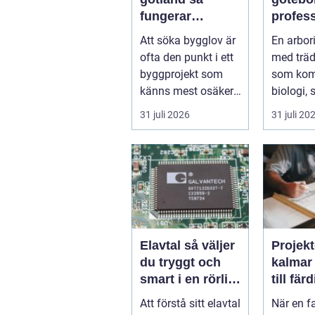
fungerar
profess
processen från
trädvår
Att söka bygglov är
En arbori
idé till godkänt
säkra o
ofta den punkt i ett
med träd
beslut
träd
byggprojekt som
som kom
känns mest osäker.
biologi, 
Frågorna hopar sig:
och hantv
31 juli 2026
31 juli 20
vilk...
stad so..
Elavtal så väljer
Projekt
du tryggt och
kalmar från id
smart i en rörlig
till fär
elmarknad
lösnin
Att förstå sitt elavtal
När en f