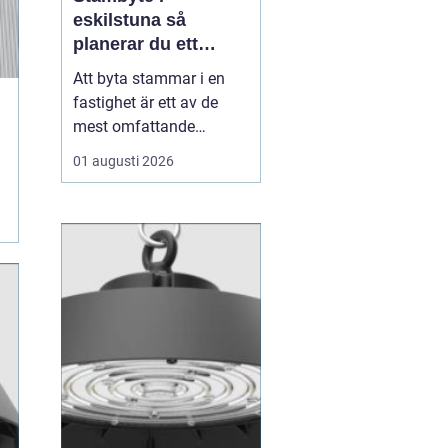
eskilstuna så
planerar du ett
tryggt och hållbart
Att byta stammar i en
projekt
fastighet är ett av de
mest omfattande
ingreppen som kan
01 augusti 2026
göras i ett hus.
Samtidigt är det en
nödvändig åtgärd för att
undvika vattenskador,
fuktproblem och
kostsamma akuta
reparationer. För
bostadsrättsföreningar,
fastighetsäga...