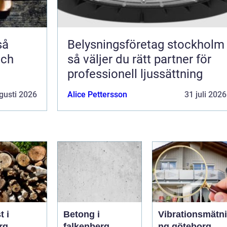
Belysningsföretag stockholm
och
så väljer du rätt partner för
professionell ljussättning
gusti 2026
Alice Pettersson
31 juli 2026
t i
Betong i
Vibrationsmätni
rg
falkenberg
ng göteborg