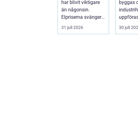
har blivit viktigare
byggas 
än någonsin.
industrih
Elpriserna svänger
uppföras
snabbt, nya typer av
lantbruk
31 juli 2026
30 juli 20
av...
g modern