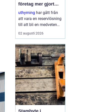
företag mer gjort
med mindre
uthyrning
har gått från
att vara en reservlösning
till att bli en medveten
strategi för många
02 augusti 2026
företag. I stället för att
binda kapital i dyr
utrustning väljer allt fler
att hyra. Det frigör både
pengar o...
Stambyte i