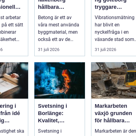
ionell
hållbara
tryggare
d för
lösningar för
markarbeten i
st arbetar
Betong är ett av
Vibrationsmätning
ch friska
grund, golv och
tät stadsmiljö
 på ett sätt
våra mest använda
har blivit en
utemiljö
binerar
byggmaterial, men
nyckelfråga i en
säkerhet
också ett av de
växande stad som
erk. I en
mest
Göteborg. När nya
26
31 juli 2026
31 juli 2026
.
missförstådda.
bostäder, broar,...
Många tänke...
ering i
Svetsning i
Markarbeten
é
Borlänge:
växjö grunden
dig
Kvalitet,
för hållbara
g
precision och
projekt
astighet ska
Svetsning i
Markarbeten är de
hållbara