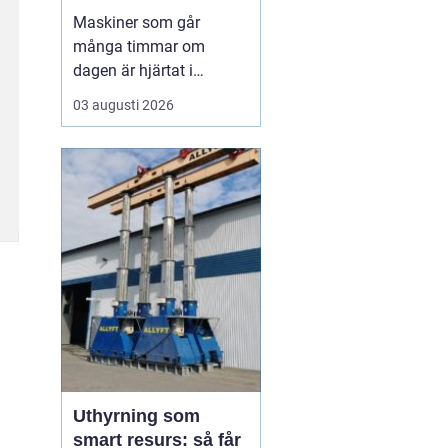
livslängden
Maskiner som går
många timmar om
dagen är hjärtat i
entreprenad, skog och
03 augusti 2026
lantbruk. När de stannar,
stannar ofta allt. Därför
är
genomtänkt
maskinservice inte
bara
en kostnad, utan ett sätt
a...
Uthyrning som
smart resurs: så får