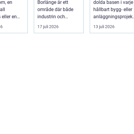
om, en
Borlänge är ett
dolda basen i varje
konstruktioner
all
område där både
hållbart bygg- eller
 eller en
industrin och
anläggningsprojekt
sanläggnin
mindre verkst&a...
Oavsett om det
26
17 juli 2026
13 juli 2026
iseras ä...
gälle...