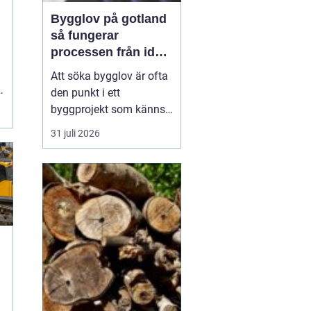
Bygglov på gotland
så fungerar
processen från idé
till godkänt beslut
Att söka bygglov är ofta
den punkt i ett
byggprojekt som känns
mest osäker. Frågorna
31 juli 2026
hopar sig: vilka
handlingar krävs, hur
länge tar det, vad säger
detaljplanen och hur
påverkas tidsplanen? På
Gotland tillkommer
dessutom särskilda
hänsyn, som kultur...
n