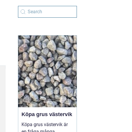
Köpa grus västervik
Köpa grus västervik är
en fråga många