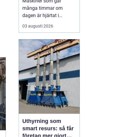
Maskiner som går
många timmar om
dagen är hjärtat i
entreprenad, skog och
03 augusti 2026
lantbruk. När de stannar,
stannar ofta allt. Därför
är
genomtänkt
maskinservice inte
bara
en kostnad, utan ett sätt
a...
Uthyrning som
smart resurs: så får
företag mer gjort