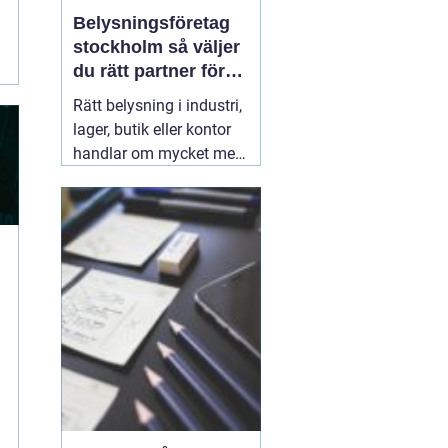
Belysningsföretag
stockholm så väljer
du rätt partner för
professionell
Rätt belysning i industri,
ljussättning
lager, butik eller kontor
handlar om mycket mer
än att bara få det ljust.
Ljuset påverkar säkerhet,
energikostnader,
produktivitet och hur en
lokal upplevs varje dag.
När företag i Stockholm
letar
31 juli 2026