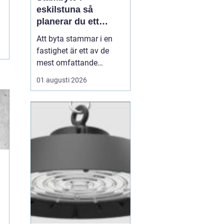
eskilstuna så
planerar du ett
tryggt och hållbart
Att byta stammar i en
projekt
fastighet är ett av de
mest omfattande
ingreppen som kan
01 augusti 2026
göras i ett hus.
Samtidigt är det en
nödvändig åtgärd för att
undvika vattenskador,
fuktproblem och
kostsamma akuta
reparationer. För
bostadsrättsföreningar,
fastighetsäga...