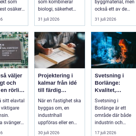
jekt som
som kombinerar
byggmaterial, men
st osäker.
biologi, säkerhet
också ett av de
 hopar sig:
och hantverk. I en
mest
26
31 juli 2026
31 juli 2026
stad so...
missförstådda.
Många tänke...
r
Projektering i
Svetsning i
gt och
kalmar från idé
Borlänge:
 en rörlig
till färdig
Kvalitet,
nad
lösning
precision och
å sitt elavtal
När en fastighet ska
Svetsning i
hållbara
t viktigare
byggas om, en
Borlänge är ett
konstruktioner
sin.
industrihall
område där både
na svänger
uppföras eller en
industrin och
nya typer av
lantbruksanläggnin
mindre verkst&a...
26
30 juli 2026
17 juli 2026