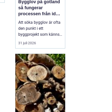
Bygglov på gotland
så fungerar
processen från idé
till godkänt beslut
Att söka bygglov är ofta
den punkt i ett
byggprojekt som känns
mest osäker. Frågorna
31 juli 2026
hopar sig: vilka
handlingar krävs, hur
länge tar det, vad säger
detaljplanen och hur
påverkas tidsplanen? På
Gotland tillkommer
dessutom särskilda
hänsyn, som kultur...