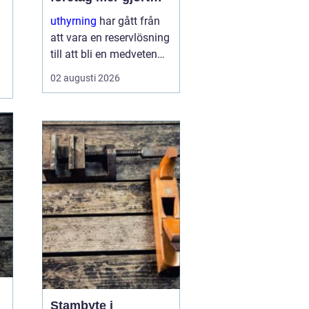
med mindre
uthyrning
har gått från
att vara en reservlösning
till att bli en medveten
strategi för många
02 augusti 2026
företag. I stället för att
binda kapital i dyr
utrustning väljer allt fler
att hyra. Det frigör både
pengar o...
Stambyte i