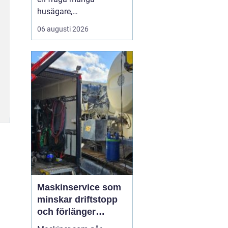
husägare,
markentreprenörer och
06 augusti 2026
fritidshusägare i
tjusttrakten ställer sig
när nya projekt ska i
gång. Rätt sorts grus gör
skillnad för allt från en
enkel trädgårdsgång till
en tungt trafikerad
uppfart eller en s...
Maskinservice som
minskar driftstopp
och förlänger
livslängden