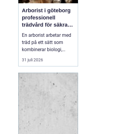
Arborist i göteborg
professionell
trädvård för säkra
och friska träd
En arborist arbetar med
träd på ett sätt som
kombinerar biologi,
säkerhet och hantverk. I
31 juli 2026
en stad som Göteborg,
där gamla träd samsas
med tät bebyggelse,
krävs genomtänkt
trädvård för att både
människor och träd ska
må bra. Många
fastighetsägare, bos...