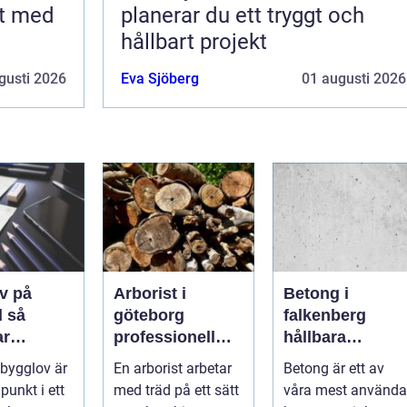
rt med
planerar du ett tryggt och
hållbart projekt
gusti 2026
Eva Sjöberg
01 augusti 2026
v på
Arborist i
Betong i
så
göteborg
falkenberg
ar
professionell
hållbara
sen från
trädvård för
lösningar för
 bygglov är
En arborist arbetar
Betong är ett av
l godkänt
säkra och friska
grund, golv och
punkt i ett
med träd på ett sätt
våra mest använda
träd
utemiljö