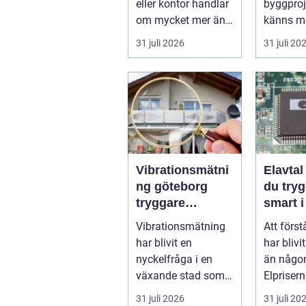
eller kontor handlar
byggpro
om mycket mer än
känns me
att bara få det
Frågorna
31 juli 2026
31 juli 20
ljust....
vilk...
Vibrationsmätni
Elavtal så välje
ng göteborg
du tryg
tryggare
smart i
markarbeten i
elmark
Vibrationsmätning
Att först
tät stadsmiljö
har blivit en
har blivi
nyckelfråga i en
än någon
växande stad som
Elpriser
Göteborg. När nya
snabbt, 
31 juli 2026
31 juli 20