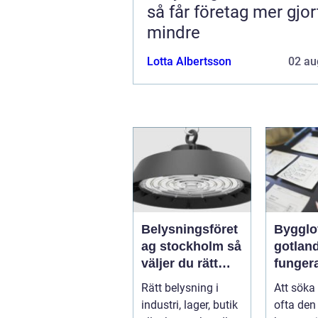
så får företag mer gjo
mindre
Lotta Albertsson
02 au
Belysningsföret
Bygglo
ag stockholm så
gotland 
väljer du rätt
funger
partner för
proces
Rätt belysning i
Att söka
professionell
idé til
industri, lager, butik
ofta den 
ljussättning
beslut