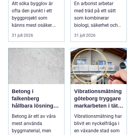
processen från idé
och friska träd
Att söka bygglov är
En arborist arbetar
till godkänt beslut
ofta den punkt i ett
med träd på ett sätt
byggprojekt som
som kombinerar
känns mest osäker.
biologi, säkerhet och
Frågorna hopar sig:
hantverk. I en stad so...
31 juli 2026
31 juli 2026
vilk...
Betong i
Vibrationsmätning
falkenberg
göteborg tryggare
hållbara lösningar
markarbeten i tät
för grund, golv
stadsmiljö
Betong är ett av våra
Vibrationsmätning har
och utemiljö
mest använda
blivit en nyckelfråga i
byggmaterial, men
en växande stad som