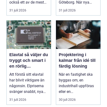
också ett av de mest
Göteborg. När nya
missförstådda. Många
bostäder, broar,...
31 juli 2026
31 juli 2026
tänke...
Elavtal så väljer du
Projektering i
tryggt och smart i
kalmar från idé till
en rörlig
färdig lösning
elmarknad
Att förstå sitt elavtal
När en fastighet ska
har blivit viktigare än
byggas om, en
någonsin. Elpriserna
industrihall uppföras
svänger snabbt, nya
eller en
typer av av...
lantbruksanläggning
31 juli 2026
30 juli 2026
moderniseras ä...