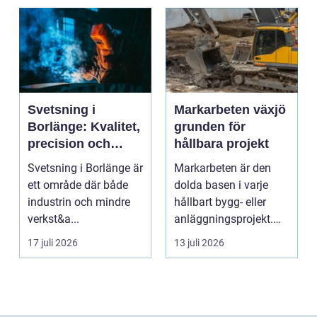
Svetsning i
Markarbeten växjö
Borlänge: Kvalitet,
grunden för
precision och
hållbara projekt
hållbara
Svetsning i Borlänge är
Markarbeten är den
konstruktioner
ett område där både
dolda basen i varje
industrin och mindre
hållbart bygg- eller
verkst&a...
anläggningsprojekt.
Oavsett om det gälle...
17 juli 2026
13 juli 2026