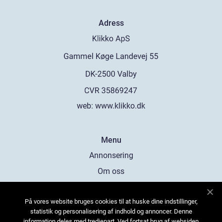
Adress
web:
www.klikko.dk
Menu
Annonsering
Om oss
Cookies
På vores website bruges cookies til at huske dine indstillinger,
Kontakta oss
statistik og personalisering af indhold og annoncer. Denne
Sitemap
information deles med tredjepart. Ved fortsat brug af websiden