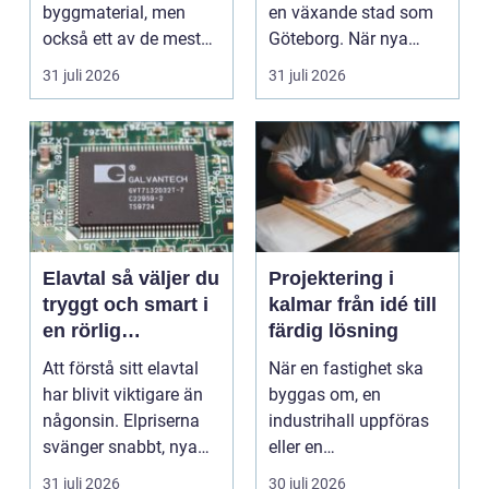
byggmaterial, men
en växande stad som
också ett av de mest
Göteborg. När nya
missförstådda. Många
bostäder, broar,...
31 juli 2026
31 juli 2026
tänke...
Elavtal så väljer du
Projektering i
tryggt och smart i
kalmar från idé till
en rörlig
färdig lösning
elmarknad
Att förstå sitt elavtal
När en fastighet ska
har blivit viktigare än
byggas om, en
någonsin. Elpriserna
industrihall uppföras
svänger snabbt, nya
eller en
typer av av...
lantbruksanläggning
31 juli 2026
30 juli 2026