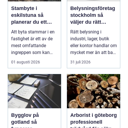
Stambyte i
Belysningsföretag
eskilstuna så
stockholm så
planerar du ett
väljer du rätt
tryggt och hållbart
partner för
Att byta stammar i en
Rätt belysning i
projekt
professionell
fastighet är ett av de
industri, lager, butik
ljussättning
mest omfattande
eller kontor handlar om
ingreppen som kan
mycket mer än att bara
göras i ett hus. Samt...
få det ljust....
01 augusti 2026
31 juli 2026
Bygglov på
Arborist i göteborg
gotland så
professionell