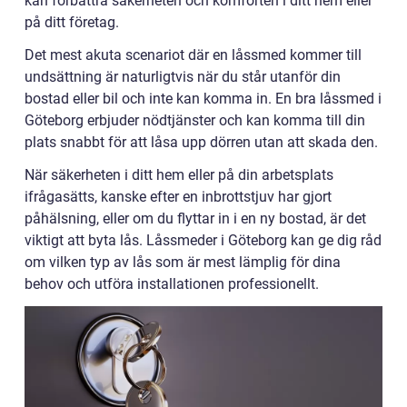
kan förbättra säkerheten och komforten i ditt hem eller
på ditt företag.
Det mest akuta scenariot där en låssmed kommer till
undsättning är naturligtvis när du står utanför din
bostad eller bil och inte kan komma in. En bra låssmed i
Göteborg erbjuder nödtjänster och kan komma till din
plats snabbt för att låsa upp dörren utan att skada den.
När säkerheten i ditt hem eller på din arbetsplats
ifrågasätts, kanske efter en inbrottstjuv har gjort
påhälsning, eller om du flyttar in i en ny bostad, är det
viktigt att byta lås. Låssmeder i Göteborg kan ge dig råd
om vilken typ av lås som är mest lämplig för dina
behov och utföra installationen professionellt.