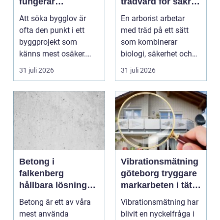
fungerar
trädvård för säkra
processen från idé
och friska träd
Att söka bygglov är
En arborist arbetar
till godkänt beslut
ofta den punkt i ett
med träd på ett sätt
byggprojekt som
som kombinerar
känns mest osäker.
biologi, säkerhet och
Frågorna hopar sig:
hantverk. I en stad so...
31 juli 2026
31 juli 2026
vilk...
Betong i
Vibrationsmätning
falkenberg
göteborg tryggare
hållbara lösningar
markarbeten i tät
för grund, golv
stadsmiljö
Betong är ett av våra
Vibrationsmätning har
och utemiljö
mest använda
blivit en nyckelfråga i