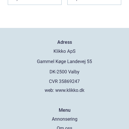
moderniseras ä...
Adress
web:
www.klikko.dk
Menu
Annonsering
Om oss