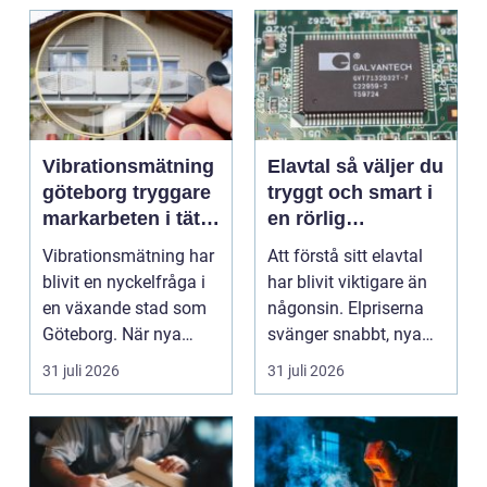
Vibrationsmätning
Elavtal så väljer du
göteborg tryggare
tryggt och smart i
markarbeten i tät
en rörlig
stadsmiljö
elmarknad
Vibrationsmätning har
Att förstå sitt elavtal
blivit en nyckelfråga i
har blivit viktigare än
en växande stad som
någonsin. Elpriserna
Göteborg. När nya
svänger snabbt, nya
bostäder, broar,...
typer av av...
31 juli 2026
31 juli 2026