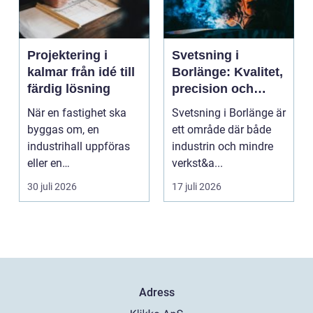
Projektering i
Svetsning i
kalmar från idé till
Borlänge: Kvalitet,
färdig lösning
precision och
hållbara
När en fastighet ska
Svetsning i Borlänge är
konstruktioner
byggas om, en
ett område där både
industrihall uppföras
industrin och mindre
eller en
verkst&a...
lantbruksanläggning
30 juli 2026
17 juli 2026
moderniseras ä...
Adress