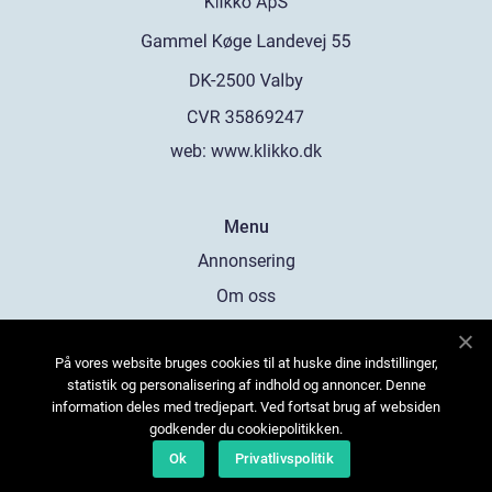
web:
www.klikko.dk
Menu
Annonsering
Om oss
Cookies
På vores website bruges cookies til at huske dine indstillinger,
Kontakta oss
statistik og personalisering af indhold og annoncer. Denne
Sitemap
information deles med tredjepart. Ved fortsat brug af websiden
godkender du cookiepolitikken.
Ok
Privatlivspolitik