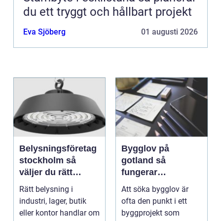
du ett tryggt och hållbart projekt
Eva Sjöberg
01 augusti 2026
Belysningsföretag
Bygglov på
stockholm så
gotland så
väljer du rätt
fungerar
partner för
processen från idé
Rätt belysning i
Att söka bygglov är
professionell
till godkänt beslut
industri, lager, butik
ofta den punkt i ett
ljussättning
eller kontor handlar om
byggprojekt som