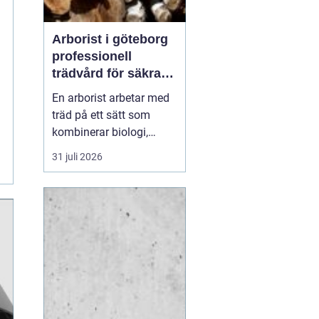
Arborist i göteborg
professionell
trädvård för säkra
och friska träd
En arborist arbetar med
träd på ett sätt som
kombinerar biologi,
säkerhet och hantverk. I
31 juli 2026
en stad som Göteborg,
där gamla träd samsas
med tät bebyggelse,
krävs genomtänkt
trädvård för att både
människor och träd ska
må bra. Många
fastighetsägare, bos...