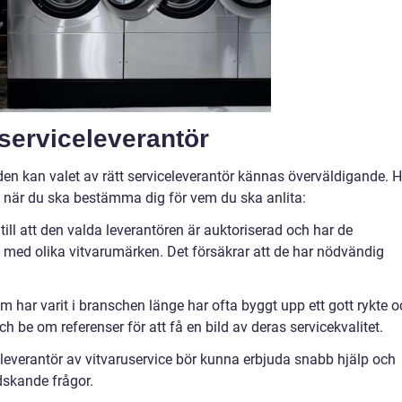
 serviceleverantör
n kan valet av rätt serviceleverantör kännas överväldigande. H
ga när du ska bestämma dig för vem du ska anlita:
 till att den valda leverantören är auktoriserad och har de
ta med olika vitvarumärken. Det försäkrar att de har nödvändig
om har varit i branschen länge har ofta byggt upp ett gott rykte 
h be om referenser för att få en bild av deras servicekvalitet.
 leverantör av vitvaruservice bör kunna erbjuda snabb hjälp och
ådskande frågor.