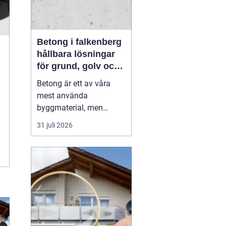
Betong i falkenberg
hållbara lösningar
för grund, golv och
utemiljö
Betong är ett av våra
mest använda
byggmaterial, men
också ett av de mest
31 juli 2026
missförstådda. Många
tänker på grå, tråkiga
ytor, men modern betong
i Falkenberg handlar lika
mycket om design,
precision och långsiktig
funktion. För den som
planerar ny grund...