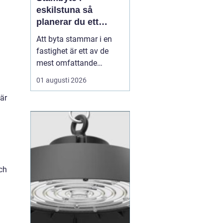
eskilstuna så
planerar du ett
tryggt och hållbart
Att byta stammar i en
projekt
fastighet är ett av de
mest omfattande
ingreppen som kan
01 augusti 2026
göras i ett hus.
är
Samtidigt är det en
nödvändig åtgärd för att
undvika vattenskador,
fuktproblem och
kostsamma akuta
reparationer. För
och
bostadsrättsföreningar,
fastighetsäga...