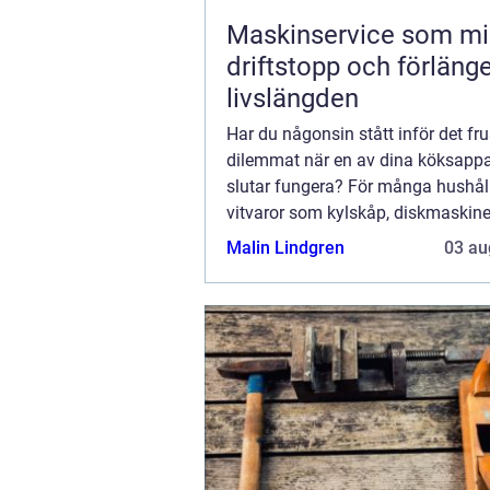
Maskinservice som mi
driftstopp och förläng
livslängden
Har du någonsin stått inför det fr
dilemmat när en av dina köksappa
slutar fungera? För många hushåll
vitvaror som kylskåp, diskmaskine
tvättmaskiner nödvänd...
Malin Lindgren
03 au