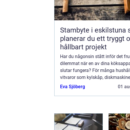
Stambyte i eskilstuna så
planerar du ett tryggt 
hållbart projekt
Har du någonsin stått inför det fr
dilemmat när en av dina köksappa
slutar fungera? För många hushåll
vitvaror som kylskåp, diskmaskine
tvättmaskiner nödvänd...
Eva Sjöberg
01 au