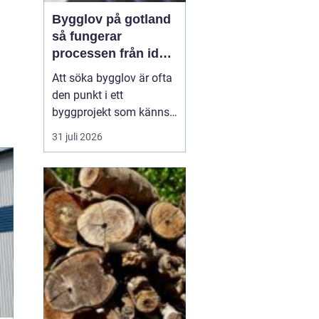
Bygglov på gotland
så fungerar
processen från idé
till godkänt beslut
Att söka bygglov är ofta
den punkt i ett
byggprojekt som känns
mest osäker. Frågorna
31 juli 2026
hopar sig: vilka
handlingar krävs, hur
länge tar det, vad säger
detaljplanen och hur
påverkas tidsplanen? På
Gotland tillkommer
dessutom särskilda
hänsyn, som kultur...