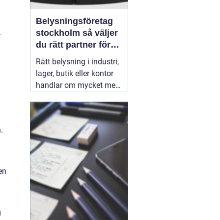
Belysningsföretag
stockholm så väljer
r
du rätt partner för
professionell
Rätt belysning i industri,
ljussättning
lager, butik eller kontor
handlar om mycket mer
än att bara få det ljust.
Ljuset påverkar säkerhet,
energikostnader,
.
produktivitet och hur en
lokal upplevs varje dag.
När företag i Stockholm
letar
31 juli 2026
en
g