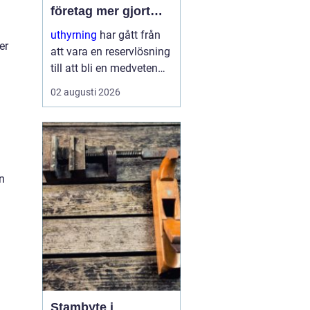
företag mer gjort
med mindre
uthyrning
har gått från
er
att vara en reservlösning
till att bli en medveten
strategi för många
02 augusti 2026
företag. I stället för att
binda kapital i dyr
utrustning väljer allt fler
att hyra. Det frigör både
pengar o...
n
Stambyte i