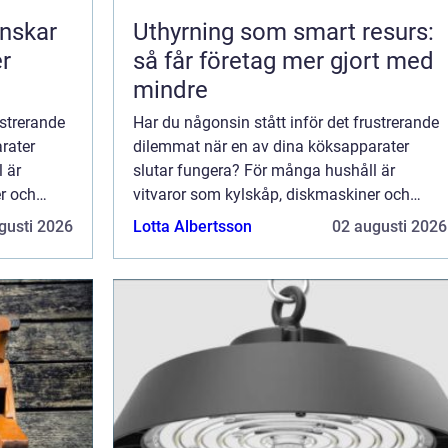
nskar
Uthyrning som smart resurs:
er
så får företag mer gjort med
mindre
ustrerande
Har du någonsin stått inför det frustrerande
rater
dilemmat när en av dina köksapparater
 är
slutar fungera? För många hushåll är
r och
vitvaror som kylskåp, diskmaskiner och
tvättmaskiner nödvänd...
gusti 2026
Lotta Albertsson
02 augusti 2026