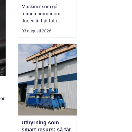
livslängden
Maskiner som går
många timmar om
dagen är hjärtat i
entreprenad, skog och
03 augusti 2026
lantbruk. När de stannar,
stannar ofta allt. Därför
är
genomtänkt
maskinservice inte
bara
en kostnad, utan ett sätt
a...
För
.
Uthyrning som
smart resurs: så får