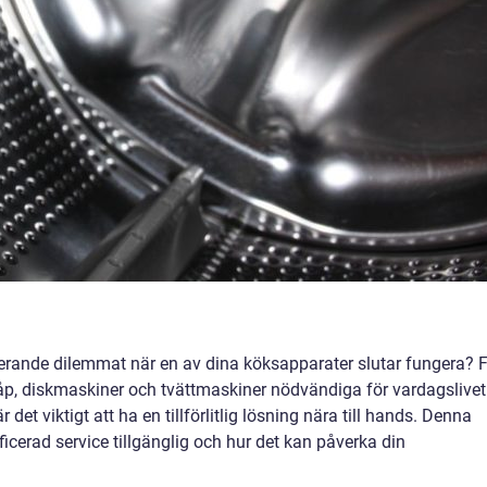
trerande dilemmat när en av dina köksapparater slutar fungera? 
åp, diskmaskiner och tvättmaskiner nödvändiga för vardagslivet
 är det viktigt att ha en tillförlitlig lösning nära till hands. Denna
ificerad service tillgänglig och hur det kan påverka din