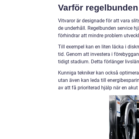
Varför regelbunden
Vitvaror är designade för att vara sli
de underhåll. Regelbunden service hjä
förhindrar att mindre problem utveckla
Till exempel kan en liten läcka i dis
tid. Genom att investera i förebygga
tidigt stadium. Detta förlänger livsl
Kunniga tekniker kan också optimera e
utan även kan leda till energibespari
av att få prioriterad hjälp när en akut