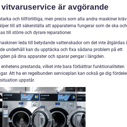
 vitvaruservice är avgörande
tstarka och tillförlitliga, men precis som alla andra maskiner kräv
lper till att säkerställa att apparaterna fungerar som de ska och
s till större och dyrare reparationer.
kmaskinen leda till betydande vattenskador om det inte åtgärdas i
nde underhåll kan du upptäcka och fixa sådana problem på ett
ängden på dina apparater och sparar pengar i längden.
nhetens prestanda, vilket inte bara förbättrar funktionaliteten
ngar. Att ha en regelbunden serviceplan kan också ge dig fördele
 situation uppstår.