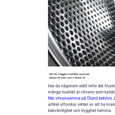
Har du någonsin stått inför det frus
många hushåll är vitvaror som kylsk
När vitvaruservice på Öland behövs
,
artikel utforskar vikten av att ha kval
bekvämlighet och trygghet hemma.