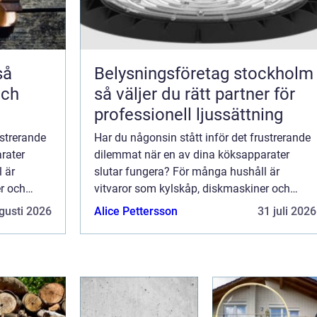
Belysningsföretag stockholm
och
så väljer du rätt partner för
professionell ljussättning
ustrerande
Har du någonsin stått inför det frustrerande
rater
dilemmat när en av dina köksapparater
 är
slutar fungera? För många hushåll är
r och
vitvaror som kylskåp, diskmaskiner och
tvättmaskiner nödvänd...
gusti 2026
Alice Pettersson
31 juli 2026