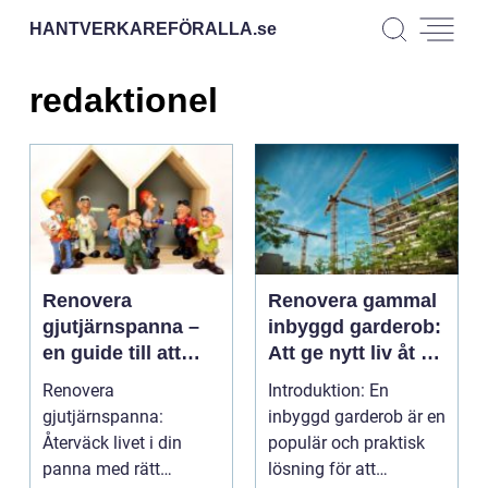
HANTVERKAREFÖRALLA.
se
redaktionel
Renovera
Renovera gammal
gjutjärnspanna –
inbyggd garderob:
en guide till att
Att ge nytt liv åt en
återställa din
klassiker
Renovera
Introduktion: En
pannas livslängd
gjutjärnspanna:
inbyggd garderob är en
Återväck livet i din
populär och praktisk
panna med rätt
lösning för att