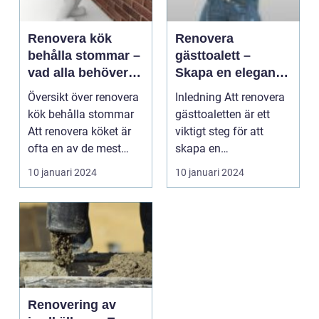
Renovera kök
Renovera
behålla stommar –
gästtoalett –
vad alla behöver
Skapa en elegant
veta
och funktionell
Översikt över renovera
Inledning Att renovera
utrymme för dina
kök behålla stommar
gästtoaletten är ett
gäster
Att renovera köket är
viktigt steg för att
ofta en av de mest
skapa en
eftertraktade p...
välkomnande och
10 januari 2024
10 januari 2024
bekväm mil...
Renovering av