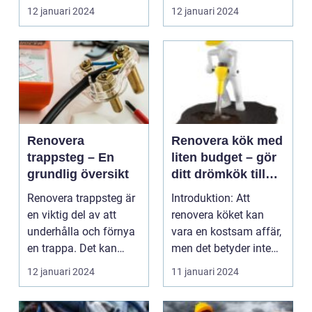
underhåll Introduktion:
organisera och
12 januari 2024
12 januari 2024
Gjutjärnspanno...
maximera...
Renovera
Renovera kök med
trappsteg – En
liten budget – gör
grundlig översikt
ditt drömkök till
verklighet utan att
Renovera trappsteg är
Introduktion: Att
spränga banken
en viktig del av att
renovera köket kan
underhålla och förnya
vara en kostsam affär,
en trappa. Det kan
men det betyder inte
vara både ett es...
att du behöver ge u...
12 januari 2024
11 januari 2024