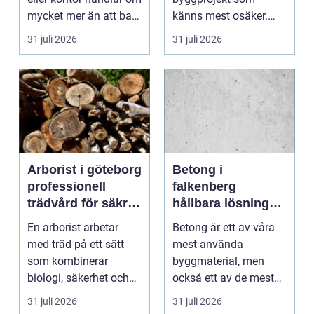
mycket mer än att bara
känns mest osäker.
få det ljust....
Frågorna hopar sig:
31 juli 2026
31 juli 2026
vilk...
Arborist i göteborg
Betong i
professionell
falkenberg
trädvård för säkra
hållbara lösningar
och friska träd
för grund, golv
En arborist arbetar
Betong är ett av våra
och utemiljö
med träd på ett sätt
mest använda
som kombinerar
byggmaterial, men
biologi, säkerhet och
också ett av de mest
hantverk. I en stad so...
missförstådda. Många
31 juli 2026
31 juli 2026
tänke...