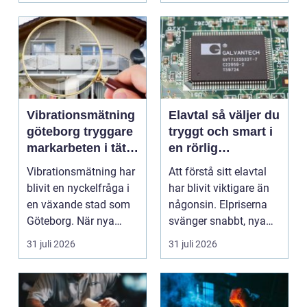
Vibrationsmätning
Elavtal så väljer du
göteborg tryggare
tryggt och smart i
markarbeten i tät
en rörlig
stadsmiljö
elmarknad
Vibrationsmätning har
Att förstå sitt elavtal
blivit en nyckelfråga i
har blivit viktigare än
en växande stad som
någonsin. Elpriserna
Göteborg. När nya
svänger snabbt, nya
bostäder, broar,...
typer av av...
31 juli 2026
31 juli 2026