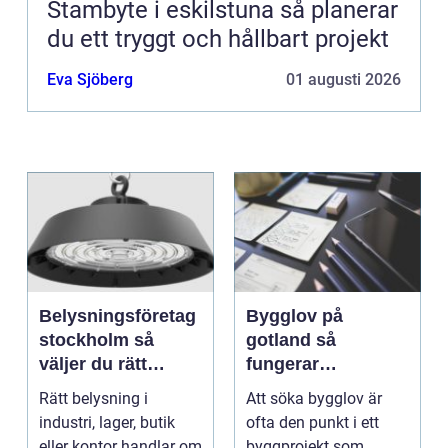
Stambyte i eskilstuna så planerar
du ett tryggt och hållbart projekt
Eva Sjöberg
01 augusti 2026
Belysningsföretag
Bygglov på
stockholm så
gotland så
väljer du rätt
fungerar
partner för
processen från idé
Rätt belysning i
Att söka bygglov är
professionell
till godkänt beslut
industri, lager, butik
ofta den punkt i ett
ljussättning
eller kontor handlar om
byggprojekt som