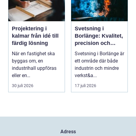
Projektering i
Svetsning i
kalmar från idé till
Borlänge: Kvalitet,
färdig lösning
precision och
hållbara
När en fastighet ska
Svetsning i Borlänge är
konstruktioner
byggas om, en
ett område där både
industrihall uppföras
industrin och mindre
eller en
verkst&a...
lantbruksanläggning
30 juli 2026
17 juli 2026
moderniseras ä...
Adress