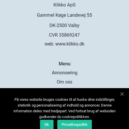
web:
www.klikko.dk
Menu
Annonsering
Om oss
Cookies
På vores website bruges cookies til at huske dine indstillinger,
Kontakta oss
statistik og personalisering af indhold og annoncer. Denne
Sitemap
information deles med tredjepart. Ved fortsat brug af websiden
godkender du cookiepolitikken.
Ok
Privatlivspolitik