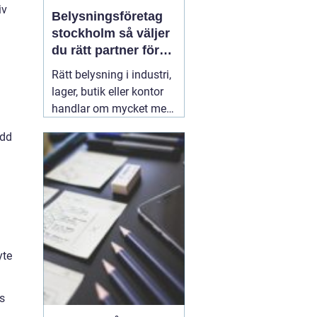
iv
Belysningsföretag
stockholm så väljer
du rätt partner för
professionell
Rätt belysning i industri,
ljussättning
lager, butik eller kontor
handlar om mycket mer
än att bara få det ljust.
add
Ljuset påverkar säkerhet,
energikostnader,
produktivitet och hur en
lokal upplevs varje dag.
När företag i Stockholm
letar
31 juli 2026
yte
as