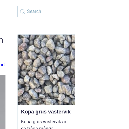
h
nel
Köpa grus västervik
Köpa grus västervik är
en fråga många