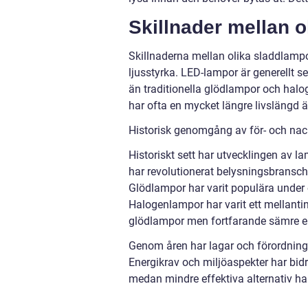
Skillnader mellan 
Skillnaderna mellan olika sladdlampor
ljusstyrka. LED-lampor är generellt s
än traditionella glödlampor och hal
har ofta en mycket längre livslängd
Historisk genomgång av för- och nac
Historiskt sett har utvecklingen av l
har revolutionerat belysningsbransch
Glödlampor har varit populära under e
Halogenlampor har varit ett mellanti
glödlampor men fortfarande sämre en
Genom åren har lagar och förordninga
Energikrav och miljöaspekter har bidra
medan mindre effektiva alternativ har