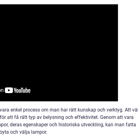
ara enkel process om man har rätt kunskap och verktyg. Att vä
r att få rätt typ av belysning och effektivitet. Genom att vara
or, deras egenskaper och historiska utveckling, kan man fatta
t byta och välja lampor.