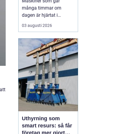
Maskiner som går
många timmar om
dagen är hjärtat i
entreprenad, skog och
03 augusti 2026
lantbruk. När de stannar,
stannar ofta allt. Därför
är
genomtänkt
maskinservice inte
bara
en kostnad, utan ett sätt
a...
att
Uthyrning som
smart resurs: så får
företag mer gjort