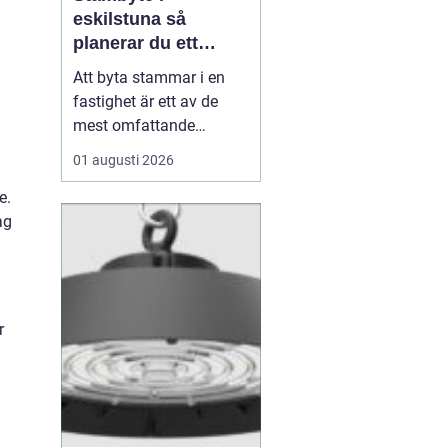
eskilstuna så
planerar du ett
tryggt och hållbart
Att byta stammar i en
projekt
fastighet är ett av de
mest omfattande
ingreppen som kan
01 augusti 2026
göras i ett hus.
Samtidigt är det en
e.
nödvändig åtgärd för att
ag
undvika vattenskador,
fuktproblem och
kostsamma akuta
reparationer. För
r
bostadsrättsföreningar,
fastighetsäga...