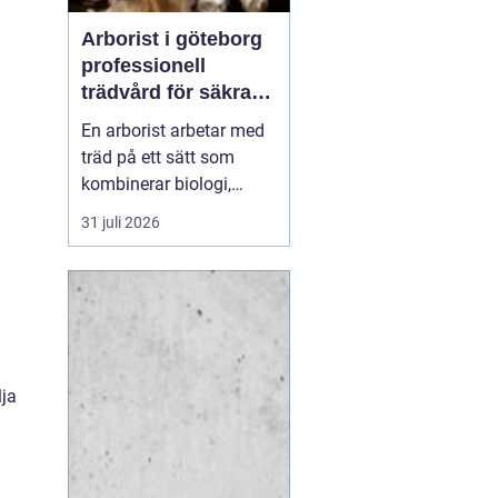
Arborist i göteborg
professionell
trädvård för säkra
och friska träd
En arborist arbetar med
träd på ett sätt som
kombinerar biologi,
säkerhet och hantverk. I
31 juli 2026
en stad som Göteborg,
där gamla träd samsas
med tät bebyggelse,
krävs genomtänkt
trädvård för att både
människor och träd ska
lja
må bra. Många
fastighetsägare, bos...