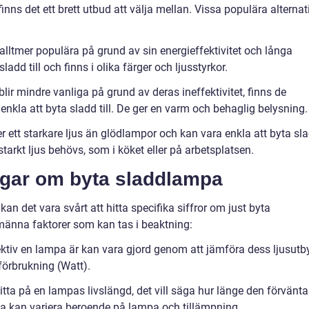
nns det ett brett utbud att välja mellan. Vissa populära alternat
alltmer populära på grund av sin energieffektivitet och långa
ladd till och finns i olika färger och ljusstyrkor.
r mindre vanliga på grund av deras ineffektivitet, finns de
enkla att byta sladd till. De ger en varm och behaglig belysning.
ett starkare ljus än glödlampor och kan vara enkla att byta sl
starkt ljus behövs, som i köket eller på arbetsplatsen.
ngar om byta sladdlampa
kan det vara svårt att hitta specifika siffror om just byta
männa faktorer som kan tas i beaktning:
fektiv en lampa är kan vara gjord genom att jämföra dess ljusutb
iförbrukning (Watt).
 titta på en lampas livslängd, det vill säga hur länge den förvänt
ta kan variera beroende på lampa och tillämpning.