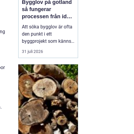
Bygglov på gotland
så fungerar
processen från idé
till godkänt beslut
Att söka bygglov är ofta
ing
den punkt i ett
byggprojekt som känns
mest osäker. Frågorna
31 juli 2026
hopar sig: vilka
handlingar krävs, hur
por
länge tar det, vad säger
detaljplanen och hur
påverkas tidsplanen? På
Gotland tillkommer
dessutom särskilda
hänsyn, som kultur...
.