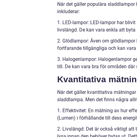
När det gäller populära sladdlampor fi
inkluderar:
1. LED-lampor: LED-lampor har blivit 
livslängd. De kan vara enkla att byta s
2. Glödlampor: Även om glödlampor bli
fortfarande tillgängliga och kan vara 
3. Halogenlampor: Halogenlampor ger 
till. De kan vara bra för områden där 
Kvantitativa mätni
När det gäller kvantitativa mätningar 
sladdlampa. Men det finns några all
1. Effektivitet: En mätning av hur ef
(Lumen) i förhållande till dess energ
2. Livslängd: Det är också viktigt att
lysa innan den behöver bytas ut. Det