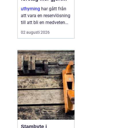
med mindre
uthyrning
har gått från
att vara en reservlösning
till att bli en medveten
strategi för många
02 augusti 2026
företag. I stället för att
binda kapital i dyr
utrustning väljer allt fler
att hyra. Det frigör både
pengar o...
Stambyte i