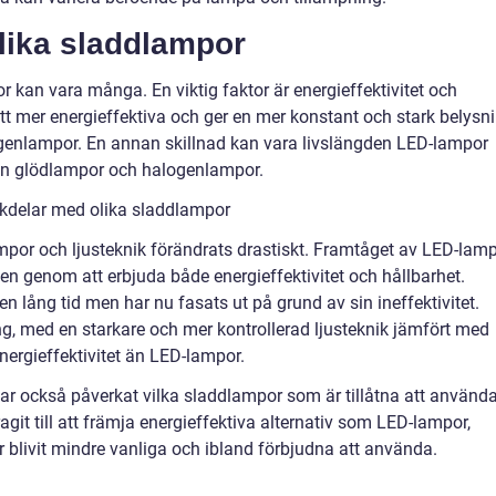
olika sladdlampor
 kan vara många. En viktig faktor är energieffektivitet och
ett mer energieffektiva och ger en mer konstant och stark belysn
ogenlampor. En annan skillnad kan vara livslängden LED-lampor
 än glödlampor och halogenlampor.
kdelar med olika sladdlampor
ampor och ljusteknik förändrats drastiskt. Framtåget av LED-lam
en genom att erbjuda både energieffektivitet och hållbarhet.
n lång tid men har nu fasats ut på grund av sin ineffektivitet.
ng, med en starkare och mer kontrollerad ljusteknik jämfört med
ergieffektivitet än LED-lampor.
r också påverkat vilka sladdlampor som är tillåtna att använda
git till att främja energieffektiva alternativ som LED-lampor,
 blivit mindre vanliga och ibland förbjudna att använda.