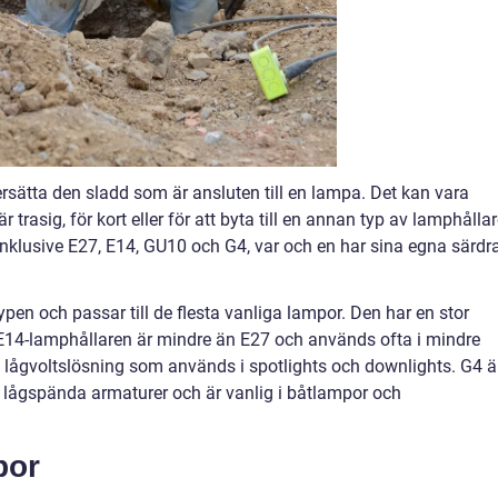
rsätta den sladd som är ansluten till en lampa. Det kan vara
trasig, för kort eller för att byta till en annan typ av lamphållar
 inklusive E27, E14, GU10 och G4, var och en har sina egna särdr
pen och passar till de flesta vanliga lampor. Den har en stor
. E14-lamphållaren är mindre än E27 och används ofta i mindre
 lågvoltslösning som används i spotlights och downlights. G4 ä
 lågspända armaturer och är vanlig i båtlampor och
por