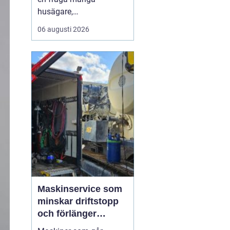
husägare,
markentreprenörer och
06 augusti 2026
fritidshusägare i
tjusttrakten ställer sig
när nya projekt ska i
gång. Rätt sorts grus gör
skillnad för allt från en
enkel trädgårdsgång till
en tungt trafikerad
uppfart eller en s...
Maskinservice som
minskar driftstopp
och förlänger
livslängden