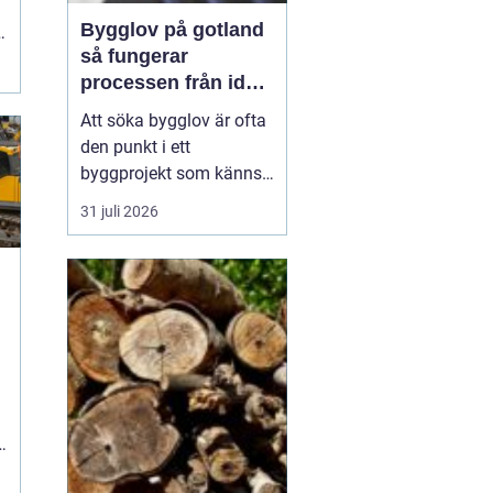
Bygglov på gotland
så fungerar
processen från idé
till godkänt beslut
Att söka bygglov är ofta
den punkt i ett
byggprojekt som känns
mest osäker. Frågorna
31 juli 2026
hopar sig: vilka
handlingar krävs, hur
länge tar det, vad säger
detaljplanen och hur
påverkas tidsplanen? På
Gotland tillkommer
n
dessutom särskilda
hänsyn, som kultur...
.