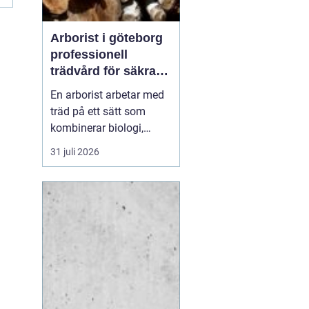
Arborist i göteborg
professionell
trädvård för säkra
och friska träd
En arborist arbetar med
träd på ett sätt som
kombinerar biologi,
säkerhet och hantverk. I
31 juli 2026
en stad som Göteborg,
där gamla träd samsas
med tät bebyggelse,
krävs genomtänkt
trädvård för att både
människor och träd ska
må bra. Många
fastighetsägare, bos...