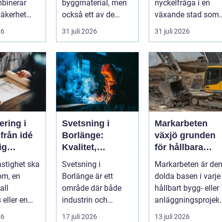
binerar
byggmaterial, men
nyckelfråga i en
säkerhet
också ett av de
växande stad som
erk. I en
mest
Göteborg. När nya
26
31 juli 2026
31 juli 2026
.
missförstådda.
bostäder, broar,...
Många tänke...
ering i
Svetsning i
Markarbeten
é
Borlänge:
växjö grunden
dig
Kvalitet,
för hållbara
g
precision och
projekt
astighet ska
Svetsning i
Markarbeten är de
hållbara
om, en
Borlänge är ett
dolda basen i varje
konstruktioner
all
område där både
hållbart bygg- eller
 eller en
industrin och
anläggningsprojekt
sanläggnin
mindre verkst&a...
Oavsett om det
26
17 juli 2026
13 juli 2026