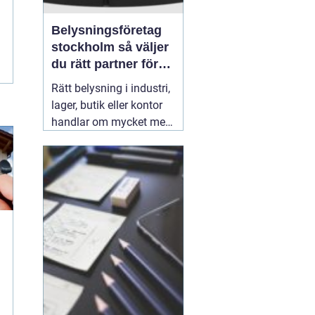
Belysningsföretag
stockholm så väljer
du rätt partner för
professionell
Rätt belysning i industri,
ljussättning
lager, butik eller kontor
handlar om mycket mer
än att bara få det ljust.
Ljuset påverkar säkerhet,
energikostnader,
produktivitet och hur en
lokal upplevs varje dag.
När företag i Stockholm
letar
31 juli 2026