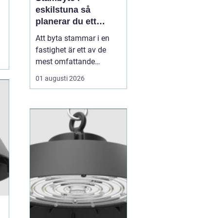
eskilstuna så
planerar du ett
tryggt och hållbart
Att byta stammar i en
projekt
fastighet är ett av de
mest omfattande
ingreppen som kan
01 augusti 2026
göras i ett hus.
Samtidigt är det en
nödvändig åtgärd för att
undvika vattenskador,
fuktproblem och
kostsamma akuta
reparationer. För
bostadsrättsföreningar,
fastighetsäga...