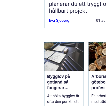
planerar du ett tryggt 
hållbart projekt
Eva Sjöberg
01 au
Bygglov på
Arboris
gotland så
götebo
fungerar
profess
processen från
trädvår
Att söka bygglov är
En arbori
idé till godkänt
säkra o
ofta den punkt i ett
med träd
beslut
träd