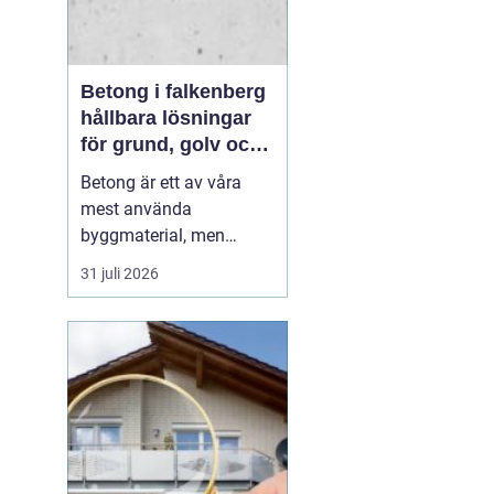
Betong i falkenberg
hållbara lösningar
för grund, golv och
utemiljö
Betong är ett av våra
mest använda
byggmaterial, men
också ett av de mest
31 juli 2026
missförstådda. Många
tänker på grå, tråkiga
ytor, men modern betong
i Falkenberg handlar lika
mycket om design,
precision och långsiktig
funktion. För den som
planerar ny grund...