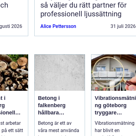
och
så väljer du rätt partner för
professionell ljussättning
gusti 2026
Alice Pettersson
31 juli 2026
t i
Betong i
Vibrationsmätni
rg
falkenberg
ng göteborg
ionell
hållbara
tryggare
d för
lösningar för
markarbeten i
st arbetar
Betong är ett av
Vibrationsmätning
ch friska
grund, golv och
tät stadsmiljö
 på ett sätt
våra mest använda
har blivit en
utemiljö