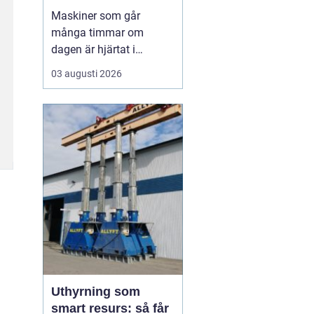
livslängden
Maskiner som går
många timmar om
dagen är hjärtat i
entreprenad, skog och
03 augusti 2026
lantbruk. När de stannar,
stannar ofta allt. Därför
är
genomtänkt
maskinservice inte
bara
en kostnad, utan ett sätt
a...
Uthyrning som
smart resurs: så får