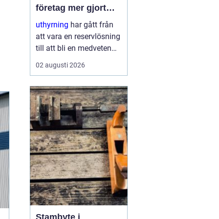
företag mer gjort
med mindre
uthyrning
har gått från
att vara en reservlösning
till att bli en medveten
strategi för många
02 augusti 2026
företag. I stället för att
binda kapital i dyr
utrustning väljer allt fler
att hyra. Det frigör både
pengar o...
Stambyte i