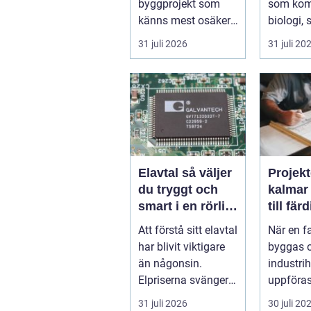
byggprojekt som
som kom
känns mest osäker.
biologi, 
Frågorna hopar sig:
och hantv
31 juli 2026
31 juli 20
vilk...
stad so..
Elavtal så väljer
Projekt
du tryggt och
kalmar från id
smart i en rörlig
till fär
elmarknad
lösnin
Att förstå sitt elavtal
När en f
har blivit viktigare
byggas 
än någonsin.
industrih
Elpriserna svänger
uppföras
snabbt, nya typer av
lantbruk
31 juli 2026
30 juli 20