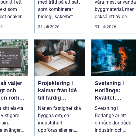
punkt i ett
med träd på ett sätt
våra mest använda
träd
utemiljö
jekt som
som kombinerar
byggmaterial, men
st osäker.
biologi, säkerhet
också ett av de
 hopar sig:
och hantverk. I en
mest
26
31 juli 2026
31 juli 2026
stad so...
missförstådda.
Många tänke...
r
Projektering i
Svetsning i
gt och
kalmar från idé
Borlänge:
 en rörlig
till färdig
Kvalitet,
nad
lösning
precision och
å sitt elavtal
När en fastighet ska
Svetsning i
hållbara
t viktigare
byggas om, en
Borlänge är ett
konstruktioner
sin.
industrihall
område där både
na svänger
uppföras eller en
industrin och