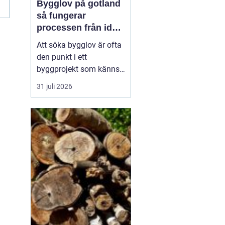
Bygglov på gotland
så fungerar
processen från idé
till godkänt beslut
Att söka bygglov är ofta
den punkt i ett
byggprojekt som känns
mest osäker. Frågorna
31 juli 2026
hopar sig: vilka
handlingar krävs, hur
länge tar det, vad säger
detaljplanen och hur
påverkas tidsplanen? På
Gotland tillkommer
dessutom särskilda
hänsyn, som kultur...