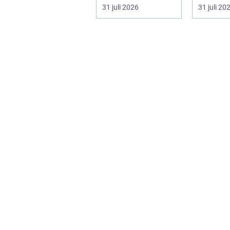
Göteborg. När nya
snabbt, 
31 juli 2026
31 juli 20
bostäder, broar,...
av...