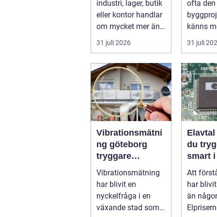
industri, lager, butik
ofta den 
ljussättning
beslut
eller kontor handlar
byggpro
om mycket mer än
känns me
att bara få det
Frågorna
31 juli 2026
31 juli 20
ljust....
vilk...
Vibrationsmätni
Elavtal så välje
ng göteborg
du tryg
tryggare
smart i
markarbeten i
elmark
Vibrationsmätning
Att först
tät stadsmiljö
har blivit en
har blivi
nyckelfråga i en
än någon
växande stad som
Elpriser