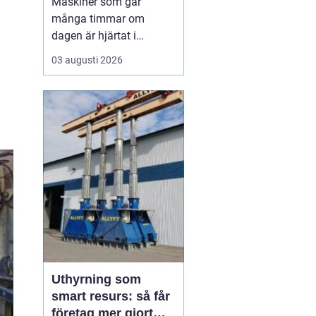
Maskiner som går
många timmar om
dagen är hjärtat i
entreprenad, skog och
03 augusti 2026
lantbruk. När de stannar,
stannar ofta allt. Därför
är
genomtänkt
maskinservice inte
bara
en kostnad, utan ett sätt
a...
Uthyrning som
smart resurs: så får
företag mer gjort