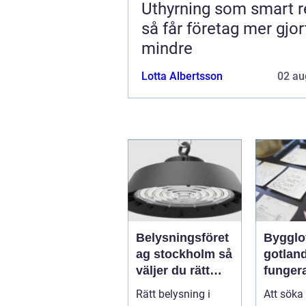
Uthyrning som smart r
så får företag mer gjo
mindre
Lotta Albertsson
02 au
Belysningsföret
Bygglo
ag stockholm så
gotland 
väljer du rätt
funger
partner för
proces
Rätt belysning i
Att söka
professionell
idé til