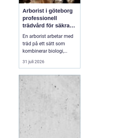
Arborist i göteborg
professionell
trädvård för säkra
och friska träd
En arborist arbetar med
träd på ett sätt som
kombinerar biologi,
säkerhet och hantverk. I
31 juli 2026
en stad som Göteborg,
där gamla träd samsas
med tät bebyggelse,
krävs genomtänkt
trädvård för att både
människor och träd ska
må bra. Många
fastighetsägare, bos...