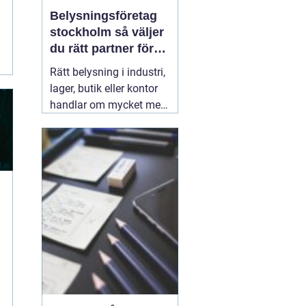
Belysningsföretag
stockholm så väljer
du rätt partner för
professionell
Rätt belysning i industri,
ljussättning
lager, butik eller kontor
handlar om mycket mer
än att bara få det ljust.
Ljuset påverkar säkerhet,
energikostnader,
produktivitet och hur en
lokal upplevs varje dag.
När företag i Stockholm
letar
31 juli 2026