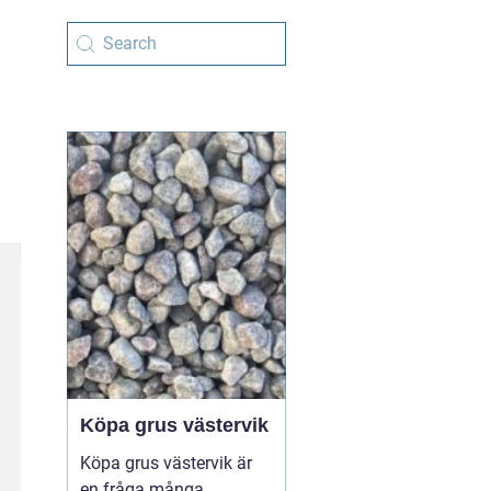
Köpa grus västervik
Köpa grus västervik är
en fråga många