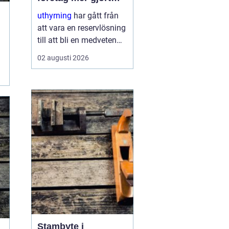
med mindre
uthyrning
har gått från
att vara en reservlösning
till att bli en medveten
strategi för många
02 augusti 2026
företag. I stället för att
binda kapital i dyr
utrustning väljer allt fler
att hyra. Det frigör både
pengar o...
Stambyte i