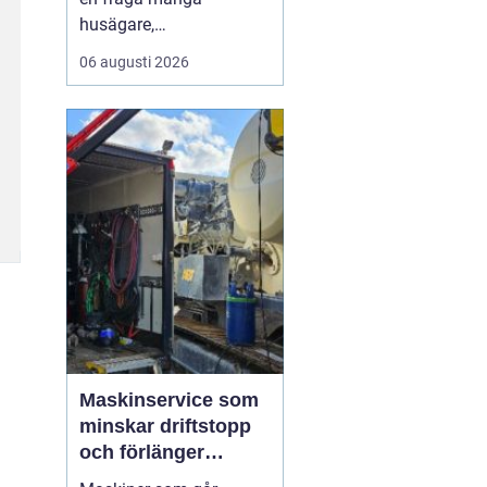
husägare,
markentreprenörer och
06 augusti 2026
fritidshusägare i
tjusttrakten ställer sig
när nya projekt ska i
gång. Rätt sorts grus gör
skillnad för allt från en
enkel trädgårdsgång till
en tungt trafikerad
uppfart eller en s...
Maskinservice som
minskar driftstopp
och förlänger
livslängden