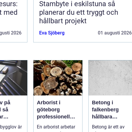
esurs:
Stambyte i eskilstuna så
rt med
planerar du ett tryggt och
hållbart projekt
gusti 2026
Eva Sjöberg
01 augusti 2026
v på
Arborist i
Betong i
så
göteborg
falkenberg
ar
professionell
hållbara
sen från
trädvård för
lösningar för
 bygglov är
En arborist arbetar
Betong är ett av
l godkänt
säkra och friska
grund, golv och