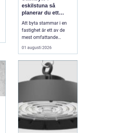
eskilstuna så
planerar du ett
tryggt och hållbart
Att byta stammar i en
projekt
fastighet är ett av de
mest omfattande
ingreppen som kan
01 augusti 2026
göras i ett hus.
Samtidigt är det en
nödvändig åtgärd för att
undvika vattenskador,
fuktproblem och
kostsamma akuta
reparationer. För
bostadsrättsföreningar,
fastighetsäga...