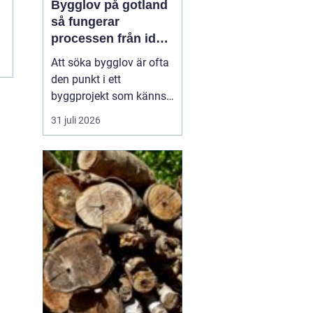
Bygglov på gotland
så fungerar
processen från idé
till godkänt beslut
Att söka bygglov är ofta
den punkt i ett
byggprojekt som känns
mest osäker. Frågorna
31 juli 2026
hopar sig: vilka
handlingar krävs, hur
länge tar det, vad säger
detaljplanen och hur
påverkas tidsplanen? På
Gotland tillkommer
dessutom särskilda
hänsyn, som kultur...