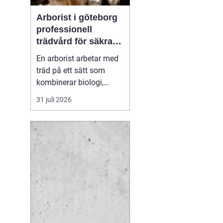
Arborist i göteborg
professionell
trädvård för säkra
och friska träd
En arborist arbetar med
träd på ett sätt som
kombinerar biologi,
säkerhet och hantverk. I
31 juli 2026
en stad som Göteborg,
där gamla träd samsas
med tät bebyggelse,
krävs genomtänkt
trädvård för att både
människor och träd ska
må bra. Många
fastighetsägare, bos...