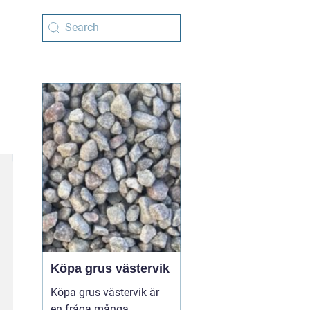
Köpa grus västervik
Köpa grus västervik är
en fråga många