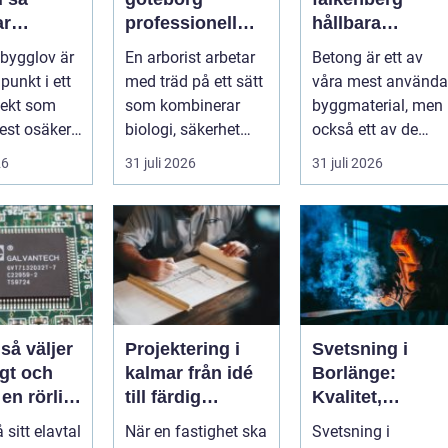
ar
professionell
hållbara
sen från
trädvård för
lösningar för
 bygglov är
En arborist arbetar
Betong är ett av
l godkänt
säkra och friska
grund, golv och
punkt i ett
med träd på ett sätt
våra mest använda
träd
utemiljö
jekt som
som kombinerar
byggmaterial, men
st osäker.
biologi, säkerhet
också ett av de
 hopar sig:
och hantverk. I en
mest
26
31 juli 2026
31 juli 2026
stad so...
missförstådda.
Många tänke...
r
Projektering i
Svetsning i
gt och
kalmar från idé
Borlänge:
 en rörlig
till färdig
Kvalitet,
nad
lösning
precision och
å sitt elavtal
När en fastighet ska
Svetsning i
hållbara