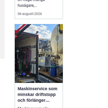
husägare,
markentreprenörer och
06 augusti 2026
fritidshusägare i
tjusttrakten ställer sig
när nya projekt ska i
gång. Rätt sorts grus gör
skillnad för allt från en
enkel trädgårdsgång till
en tungt trafikerad
uppfart eller en s...
Maskinservice som
minskar driftstopp
och förlänger
livslängden