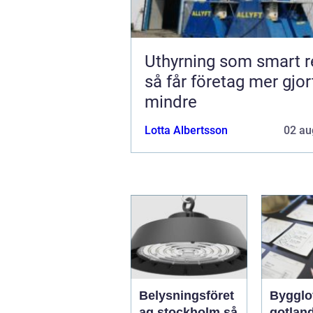
Uthyrning som smart r
så får företag mer gjo
mindre
Lotta Albertsson
02 au
Belysningsföret
Bygglo
ag stockholm så
gotland 