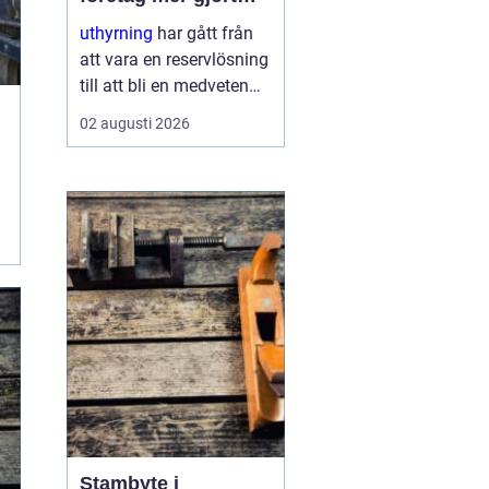
med mindre
uthyrning
har gått från
att vara en reservlösning
till att bli en medveten
strategi för många
02 augusti 2026
företag. I stället för att
binda kapital i dyr
utrustning väljer allt fler
att hyra. Det frigör både
pengar o...
Stambyte i