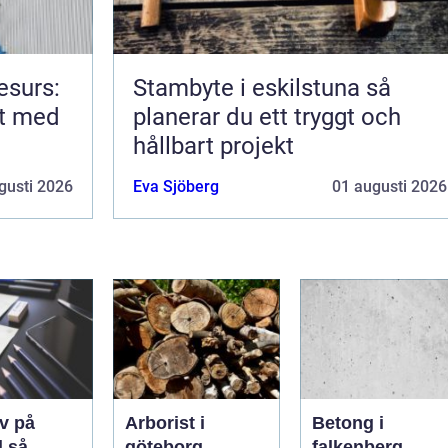
esurs:
Stambyte i eskilstuna så
rt med
planerar du ett tryggt och
hållbart projekt
gusti 2026
Eva Sjöberg
01 augusti 2026
v på
Arborist i
Betong i
så
göteborg
falkenberg