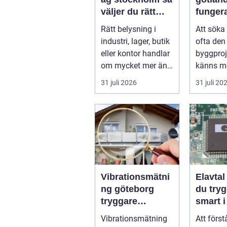
väljer du rätt
funger
partner för
proces
Rätt belysning i
Att söka
professionell
idé til
industri, lager, butik
ofta den 
ljussättning
beslut
eller kontor handlar
byggpro
om mycket mer än
känns me
att bara få det
Frågorna
31 juli 2026
31 juli 20
ljust....
vilk...
Vibrationsmätni
Elavtal så välje
ng göteborg
du tryg
tryggare
smart i
markarbeten i
elmark
Vibrationsmätning
Att först
tät stadsmiljö