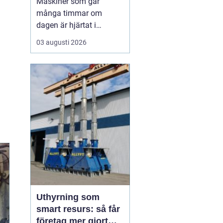
Maskiner som går
många timmar om
dagen är hjärtat i
entreprenad, skog och
03 augusti 2026
lantbruk. När de stannar,
stannar ofta allt. Därför
är
genomtänkt
maskinservice inte
bara
en kostnad, utan ett sätt
a...
Uthyrning som
smart resurs: så får
företag mer gjort