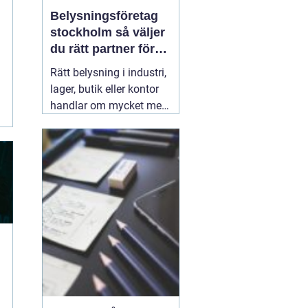
Belysningsföretag
stockholm så väljer
du rätt partner för
professionell
Rätt belysning i industri,
ljussättning
lager, butik eller kontor
handlar om mycket mer
än att bara få det ljust.
Ljuset påverkar säkerhet,
energikostnader,
produktivitet och hur en
lokal upplevs varje dag.
När företag i Stockholm
letar
31 juli 2026