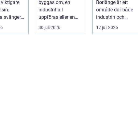
t viktigare
byggas om, en
Borlänge är ett
konstruktioner
sin.
industrihall
område där både
na svänger
uppföras eller en
industrin och
nya typer av
lantbruksanläggnin
mindre verkst&a...
26
30 juli 2026
17 juli 2026
g moderniseras ä...