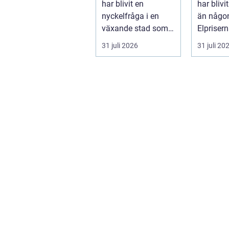
har blivit en
har blivi
nyckelfråga i en
än någon
växande stad som
Elpriser
Göteborg. När nya
snabbt, 
31 juli 2026
31 juli 20
bostäder, broar,...
av...