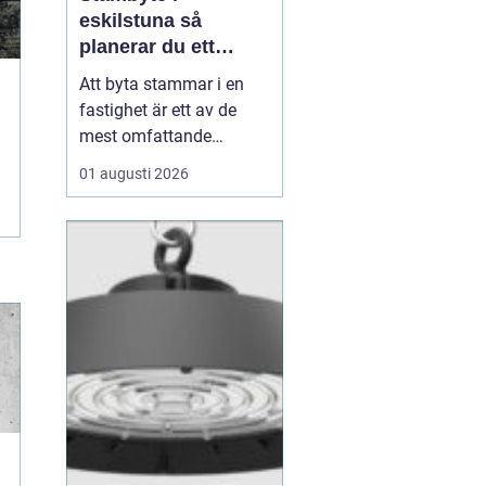
eskilstuna så
planerar du ett
tryggt och hållbart
Att byta stammar i en
projekt
fastighet är ett av de
mest omfattande
ingreppen som kan
01 augusti 2026
göras i ett hus.
Samtidigt är det en
nödvändig åtgärd för att
undvika vattenskador,
fuktproblem och
kostsamma akuta
reparationer. För
bostadsrättsföreningar,
fastighetsäga...