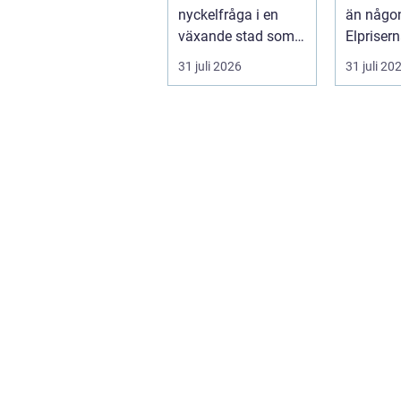
nyckelfråga i en
än någon
växande stad som
Elpriser
Göteborg. När nya
snabbt, 
31 juli 2026
31 juli 20
bostäder, broar,...
av...