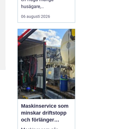
husägare,
markentreprenörer och
06 augusti 2026
fritidshusägare i
tjusttrakten ställer sig
när nya projekt ska i
gång. Rätt sorts grus gör
skillnad för allt från en
enkel trädgårdsgång till
en tungt trafikerad
uppfart eller en s...
Maskinservice som
minskar driftstopp
och förlänger
livslängden