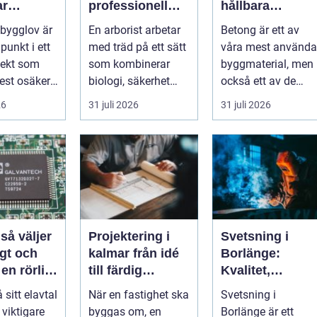
ar
professionell
hållbara
sen från
trädvård för
lösningar för
 bygglov är
En arborist arbetar
Betong är ett av
l godkänt
säkra och friska
grund, golv och
punkt i ett
med träd på ett sätt
våra mest använda
träd
utemiljö
jekt som
som kombinerar
byggmaterial, men
st osäker.
biologi, säkerhet
också ett av de
 hopar sig:
och hantverk. I en
mest
26
31 juli 2026
31 juli 2026
stad so...
missförstådda.
Många tänke...
r
Projektering i
Svetsning i
gt och
kalmar från idé
Borlänge:
 en rörlig
till färdig
Kvalitet,
nad
lösning
precision och
å sitt elavtal
När en fastighet ska
Svetsning i
hållbara
t viktigare
byggas om, en
Borlänge är ett