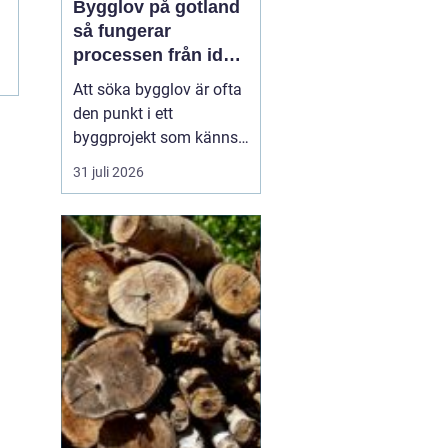
Bygglov på gotland
så fungerar
processen från idé
till godkänt beslut
Att söka bygglov är ofta
den punkt i ett
byggprojekt som känns
mest osäker. Frågorna
31 juli 2026
hopar sig: vilka
handlingar krävs, hur
länge tar det, vad säger
detaljplanen och hur
påverkas tidsplanen? På
Gotland tillkommer
dessutom särskilda
hänsyn, som kultur...