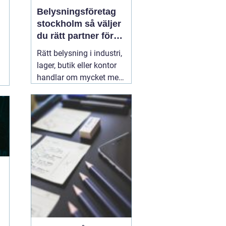
Belysningsföretag
stockholm så väljer
du rätt partner för
professionell
Rätt belysning i industri,
ljussättning
lager, butik eller kontor
handlar om mycket mer
än att bara få det ljust.
Ljuset påverkar säkerhet,
energikostnader,
produktivitet och hur en
lokal upplevs varje dag.
När företag i Stockholm
letar
31 juli 2026