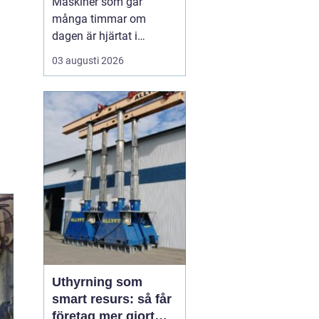
Maskiner som går
många timmar om
dagen är hjärtat i
entreprenad, skog och
03 augusti 2026
lantbruk. När de stannar,
stannar ofta allt. Därför
är
genomtänkt
maskinservice inte
bara
en kostnad, utan ett sätt
a...
Uthyrning som
smart resurs: så får
företag mer gjort