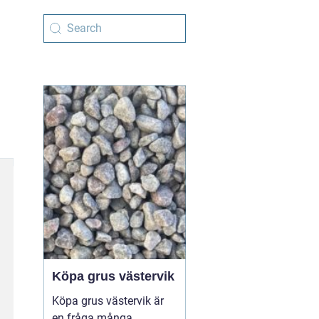
Köpa grus västervik
Köpa grus västervik är
en fråga många