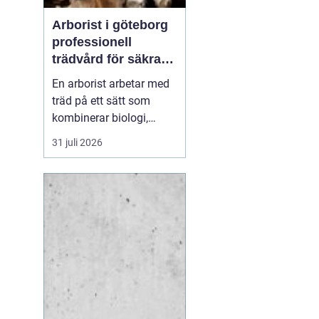
Arborist i göteborg
professionell
trädvård för säkra
och friska träd
En arborist arbetar med
träd på ett sätt som
kombinerar biologi,
säkerhet och hantverk. I
31 juli 2026
en stad som Göteborg,
där gamla träd samsas
med tät bebyggelse,
krävs genomtänkt
trädvård för att både
människor och träd ska
må bra. Många
fastighetsägare, bos...