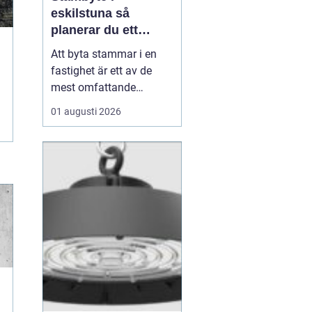
eskilstuna så
planerar du ett
tryggt och hållbart
Att byta stammar i en
projekt
fastighet är ett av de
mest omfattande
ingreppen som kan
01 augusti 2026
göras i ett hus.
Samtidigt är det en
nödvändig åtgärd för att
undvika vattenskador,
fuktproblem och
kostsamma akuta
reparationer. För
bostadsrättsföreningar,
fastighetsäga...