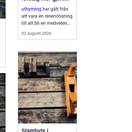
med mindre
uthyrning
har gått från
att vara en reservlösning
till att bli en medveten
strategi för många
02 augusti 2026
företag. I stället för att
binda kapital i dyr
utrustning väljer allt fler
att hyra. Det frigör både
pengar o...
Stambyte i