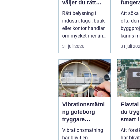
väljer du rätt
funger
partner för
proces
Rätt belysning i
Att söka
professionell
idé til
industri, lager, butik
ofta den 
ljussättning
beslut
eller kontor handlar
byggpro
om mycket mer än
känns me
att bara få det
Frågorna
31 juli 2026
31 juli 20
ljust....
vilk...
Vibrationsmätni
Elavtal så välje
ng göteborg
du tryg
tryggare
smart i
markarbeten i
elmark
Vibrationsmätning
Att först
tät stadsmiljö
har blivit en
har blivi