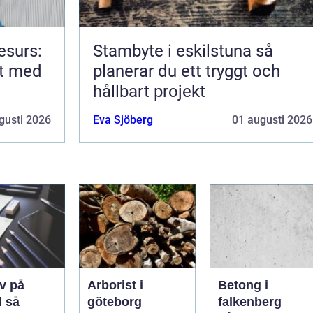
esurs:
Stambyte i eskilstuna så
rt med
planerar du ett tryggt och
hållbart projekt
gusti 2026
Eva Sjöberg
01 augusti 2026
v på
Arborist i
Betong i
så
göteborg
falkenberg