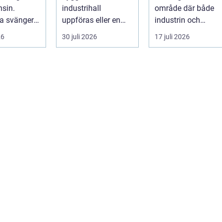
konstruktioner
sin.
industrihall
område där både
na svänger
uppföras eller en
industrin och
nya typer av
lantbruksanläggnin
mindre verkst&a...
26
30 juli 2026
17 juli 2026
g moderniseras ä...