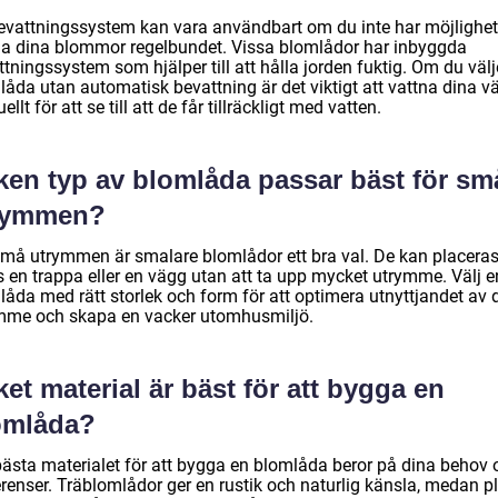
bevattningssystem kan vara användbart om du inte har möjlighet
na dina blommor regelbundet. Vissa blomlådor har inbyggda
tningssystem som hjälper till att hålla jorden fuktig. Om du välj
åda utan automatisk bevattning är det viktigt att vattna dina vä
llt för att se till att de får tillräckligt med vatten.
lken typ av blomlåda passar bäst för sm
rymmen?
små utrymmen är smalare blomlådor ett bra val. De kan placera
s en trappa eller en vägg utan att ta upp mycket utrymme. Välj e
åda med rätt storlek och form för att optimera utnyttjandet av d
mme och skapa en vacker utomhusmiljö.
ket material är bäst för att bygga en
omlåda?
bästa materialet för att bygga en blomlåda beror på dina behov 
renser. Träblomlådor ger en rustik och naturlig känsla, medan pl