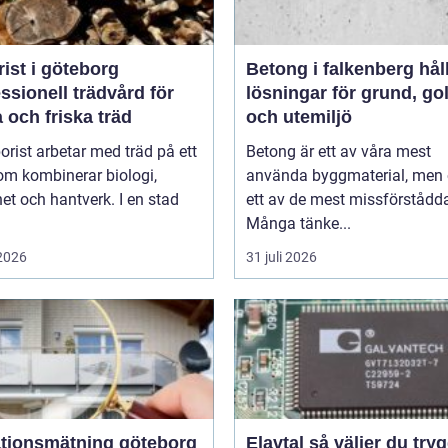
ist i göteborg
Betong i falkenberg hållbara
ssionell trädvård för
lösningar för grund, go
 och friska träd
och utemiljö
orist arbetar med träd på ett
Betong är ett av våra mest
om kombinerar biologi,
använda byggmaterial, men
et och hantverk. I en stad
ett av de mest missförstådd
Många tänke...
 2026
31 juli 2026
ationsmätning göteborg
Elavtal så väljer du tryggt