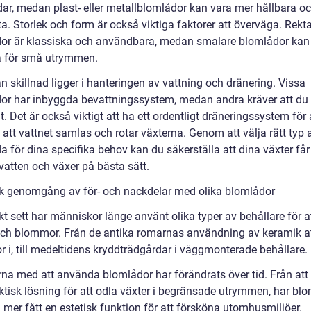
dar, medan plast- eller metallblomlådor kan vara mer hållbara o
ta. Storlek och form är också viktiga faktorer att överväga. Rek
or är klassiska och användbara, medan smalare blomlådor kan
a för små utrymmen.
 skillnad ligger i hanteringen av vattning och dränering. Vissa
or har inbyggda bevattningssystem, medan andra kräver att du 
. Det är också viktigt att ha ett ordentligt dräneringssystem för 
att vattnet samlas och rotar växterna. Genom att välja rätt typ 
 för dina specifika behov kan du säkerställa att dina växter får 
atten och växer på bästa sätt.
sk genomgång av för- och nackdelar med olika blomlådor
kt sett har människor länge använt olika typer av behållare för a
och blommor. Från de antika romarnas användning av keramik at
 i, till medeltidens kryddträdgårdar i väggmonterade behållare.
rna med att använda blomlådor har förändrats över tid. Från att
ktisk lösning för att odla växter i begränsade utrymmen, har bl
 mer fått en estetisk funktion för att försköna utomhusmiljöer.