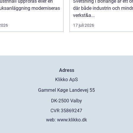
ustrihall uppföras eller en
Svetsning i Borlänge är ett 
ruksanläggning moderniseras
där både industrin och mind
verkst&a...
 2026
17 juli 2026
Adress
web:
www.klikko.dk