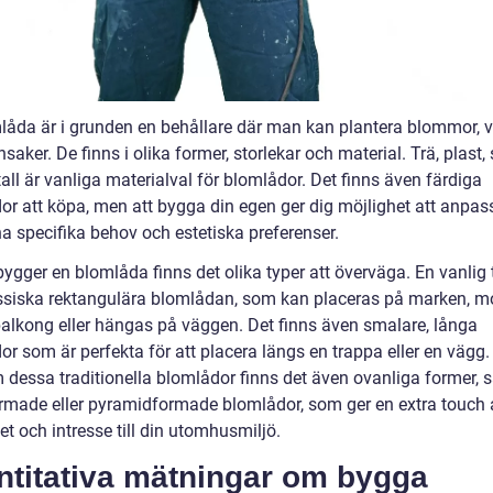
låda är i grunden en behållare där man kan plantera blommor, v
saker. De finns i olika former, storlekar och material. Trä, plast,
ll är vanliga materialval för blomlådor. Det finns även färdiga
or att köpa, men att bygga din egen ger dig möjlighet att anpa
na specifika behov och estetiska preferenser.
ygger en blomlåda finns det olika typer att överväga. En vanlig 
ssiska rektangulära blomlådan, som kan placeras på marken, m
balkong eller hängas på väggen. Det finns även smalare, långa
r som är perfekta för att placera längs en trappa eller en vägg.
 dessa traditionella blomlådor finns det även ovanliga former,
ormade eller pyramidformade blomlådor, som ger en extra touch 
tet och intresse till din utomhusmiljö.
ntitativa mätningar om bygga