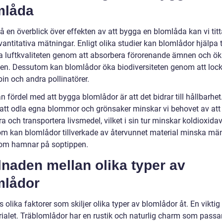
mlåda
få en överblick över effekten av att bygga en blomlåda kan vi tit
antitativa mätningar. Enligt olika studier kan blomlådor hjälpa ti
ra luftkvaliteten genom att absorbera förorenande ämnen och ö
ten. Dessutom kan blomlådor öka biodiversiteten genom att locka 
, bin och andra pollinatörer.
 fördel med att bygga blomlådor är att det bidrar till hållbarhet
tt odla egna blommor och grönsaker minskar vi behovet av att
a och transportera livsmedel, vilket i sin tur minskar koldioxidav
m kan blomlådor tillverkade av återvunnet material minska m
som hamnar på soptippen.
lnaden mellan olika typer av
mlådor
s olika faktorer som skiljer olika typer av blomlådor åt. En viktig
rialet. Träblomlådor har en rustik och naturlig charm som passar