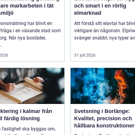
are markarbeten i tät
och smart i en rörlig
smiljö
elmarknad
ionsmätning har blivit en
Att förstå sitt elavtal har blivi
lfråga i en växande stad som
viktigare än någonsin. Elpri
rg. När nya bostäder,
svänger snabbt, nya typer av 
..
 2026
31 juli 2026
tering i kalmar från
Svetsning i Borlänge:
ill färdig lösning
Kvalitet, precision och
hållbara konstruktioner
n fastighet ska byggas om,