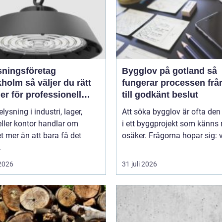
sningsföretag
Bygglov på gotland så
 väljer du rätt
fungerar processen frå
er för professionell
till godkänt beslut
ättning
elysning i industri, lager,
Att söka bygglov är ofta den
eller kontor handlar om
i ett byggprojekt som känns
 mer än att bara få det
osäker. Frågorna hopar sig: vi
.
 2026
31 juli 2026