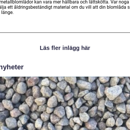
r metallblomlådor kan vara mer hållbara och lättskötta. Var nog
älja ett åldringsbeständigt material om du vill att din blomlåda 
 länge.
Läs fler inlägg här
 nyheter