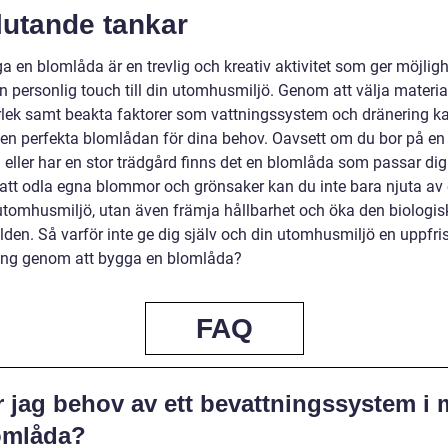
lutande tankar
a en blomlåda är en trevlig och kreativ aktivitet som ger möjligh
n personlig touch till din utomhusmiljö. Genom att välja materia
rlek samt beakta faktorer som vattningssystem och dränering k
en perfekta blomlådan för dina behov. Oavsett om du bor på en 
 eller har en stor trädgård finns det en blomlåda som passar dig
tt odla egna blommor och grönsaker kan du inte bara njuta av
utomhusmiljö, utan även främja hållbarhet och öka den biologis
den. Så varför inte ge dig själv och din utomhusmiljö en uppfr
ing genom att bygga en blomlåda?
FAQ
r jag behov av ett bevattningssystem i 
omlåda?