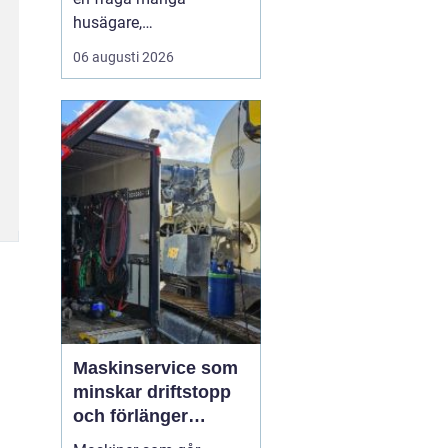
husägare,
markentreprenörer och
06 augusti 2026
fritidshusägare i
tjusttrakten ställer sig
när nya projekt ska i
gång. Rätt sorts grus gör
skillnad för allt från en
enkel trädgårdsgång till
en tungt trafikerad
uppfart eller en s...
Maskinservice som
minskar driftstopp
och förlänger
livslängden