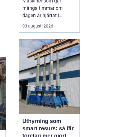
Maskiner som går
många timmar om
dagen är hjärtat i
entreprenad, skog och
03 augusti 2026
lantbruk. När de stannar,
stannar ofta allt. Därför
är
genomtänkt
maskinservice inte
bara
en kostnad, utan ett sätt
a...
Uthyrning som
smart resurs: så får
företag mer gjort