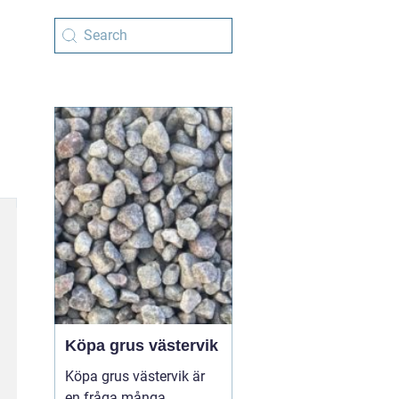
Köpa grus västervik
Köpa grus västervik är
en fråga många