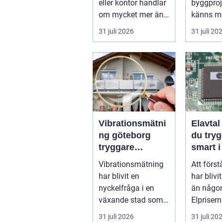
eller kontor handlar
byggpro
om mycket mer än
känns me
att bara få det
Frågorna
31 juli 2026
31 juli 20
ljust....
vilk...
Vibrationsmätni
Elavtal så välje
ng göteborg
du tryg
tryggare
smart i
markarbeten i
elmark
Vibrationsmätning
Att först
tät stadsmiljö
har blivit en
har blivi
nyckelfråga i en
än någon
växande stad som
Elpriser
Göteborg. När nya
snabbt, 
31 juli 2026
31 juli 20