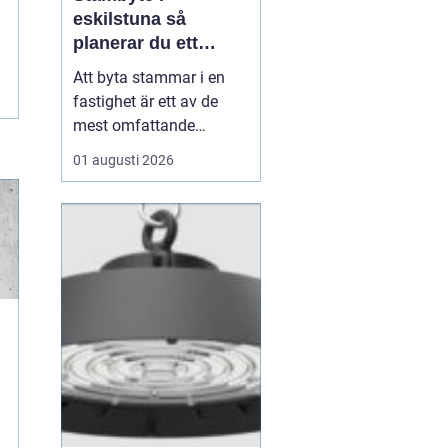
eskilstuna så
planerar du ett
tryggt och hållbart
Att byta stammar i en
projekt
fastighet är ett av de
mest omfattande
ingreppen som kan
01 augusti 2026
göras i ett hus.
Samtidigt är det en
nödvändig åtgärd för att
undvika vattenskador,
fuktproblem och
kostsamma akuta
reparationer. För
bostadsrättsföreningar,
fastighetsäga...