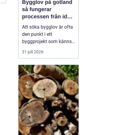
Bygglov på gotland
så fungerar
processen från idé
till godkänt beslut
Att söka bygglov är ofta
den punkt i ett
byggprojekt som känns
mest osäker. Frågorna
31 juli 2026
hopar sig: vilka
handlingar krävs, hur
länge tar det, vad säger
detaljplanen och hur
påverkas tidsplanen? På
Gotland tillkommer
dessutom särskilda
hänsyn, som kultur...