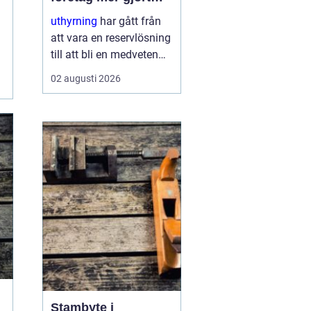
med mindre
uthyrning
har gått från
att vara en reservlösning
till att bli en medveten
strategi för många
02 augusti 2026
företag. I stället för att
binda kapital i dyr
utrustning väljer allt fler
att hyra. Det frigör både
pengar o...
Stambyte i