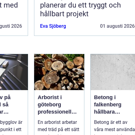
rt med
planerar du ett tryggt och
hållbart projekt
gusti 2026
Eva Sjöberg
01 augusti 2026
v på
Arborist i
Betong i
så
göteborg
falkenberg
ar
professionell
hållbara
sen från
trädvård för
lösningar för
 bygglov är
En arborist arbetar
Betong är ett av
l godkänt
säkra och friska
grund, golv och
punkt i ett
med träd på ett sätt
våra mest använda
träd
utemiljö