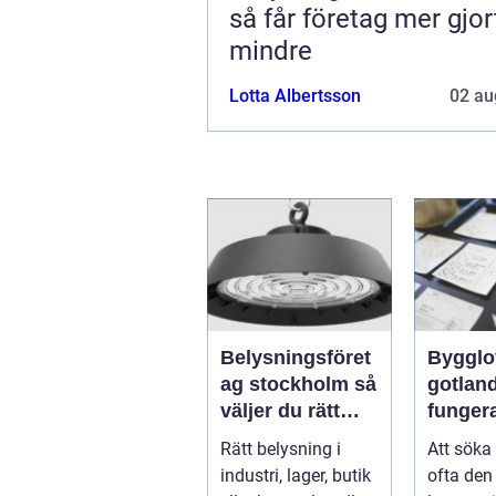
så får företag mer gjo
mindre
Lotta Albertsson
02 au
Belysningsföret
Bygglo
ag stockholm så
gotland 
väljer du rätt
funger
partner för
proces
Rätt belysning i
Att söka
professionell
idé til
industri, lager, butik
ofta den 
ljussättning
beslut