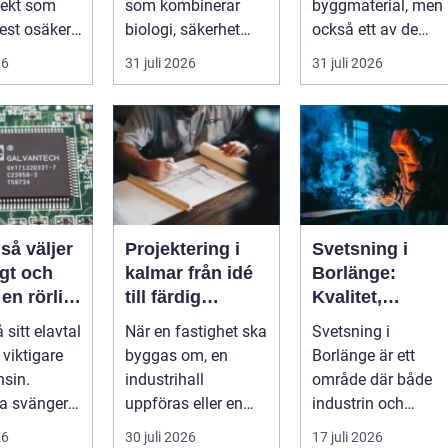
jekt som
som kombinerar
byggmaterial, men
st osäker.
biologi, säkerhet
också ett av de
 hopar sig:
och hantverk. I en
mest
26
31 juli 2026
31 juli 2026
stad so...
missförstådda.
Många tänke...
r
Projektering i
Svetsning i
gt och
kalmar från idé
Borlänge:
 en rörlig
till färdig
Kvalitet,
nad
lösning
precision och
å sitt elavtal
När en fastighet ska
Svetsning i
hållbara
t viktigare
byggas om, en
Borlänge är ett
konstruktioner
sin.
industrihall
område där både
na svänger
uppföras eller en
industrin och
nya typer av
lantbruksanläggnin
mindre verkst&a...
26
30 juli 2026
17 juli 2026