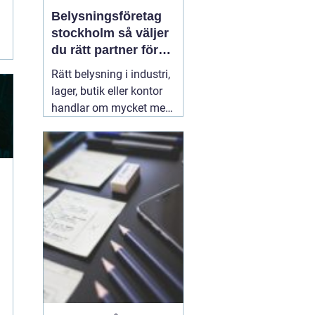
Belysningsföretag
stockholm så väljer
du rätt partner för
professionell
Rätt belysning i industri,
ljussättning
lager, butik eller kontor
handlar om mycket mer
än att bara få det ljust.
Ljuset påverkar säkerhet,
energikostnader,
produktivitet och hur en
lokal upplevs varje dag.
När företag i Stockholm
letar
31 juli 2026