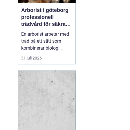
Arborist i göteborg
professionell
trädvård för säkra
och friska träd
En arborist arbetar med
träd på ett sätt som
kombinerar biologi,
säkerhet och hantverk. I
31 juli 2026
en stad som Göteborg,
där gamla träd samsas
med tät bebyggelse,
krävs genomtänkt
trädvård för att både
människor och träd ska
må bra. Många
fastighetsägare, bos...