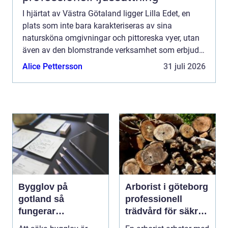
I hjärtat av Västra Götaland ligger Lilla Edet, en
plats som inte bara karakteriseras av sina
natursköna omgivningar och pittoreska vyer, utan
även av den blomstrande verksamhet som erbjuds
av blomsterbutiker och blomsterbud ...
Alice Pettersson
31 juli 2026
Bygglov på
Arborist i göteborg
gotland så
professionell
fungerar
trädvård för säkra
processen från idé
och friska träd