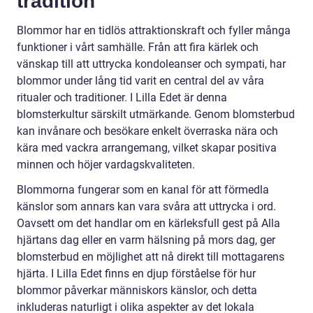
tradition
Blommor har en tidlös attraktionskraft och fyller många
funktioner i vårt samhälle. Från att fira kärlek och
vänskap till att uttrycka kondoleanser och sympati, har
blommor under lång tid varit en central del av våra
ritualer och traditioner. I Lilla Edet är denna
blomsterkultur särskilt utmärkande. Genom blomsterbud
kan invånare och besökare enkelt överraska nära och
kära med vackra arrangemang, vilket skapar positiva
minnen och höjer vardagskvaliteten.
Blommorna fungerar som en kanal för att förmedla
känslor som annars kan vara svåra att uttrycka i ord.
Oavsett om det handlar om en kärleksfull gest på Alla
hjärtans dag eller en varm hälsning på mors dag, ger
blomsterbud en möjlighet att nå direkt till mottagarens
hjärta. I Lilla Edet finns en djup förståelse för hur
blommor påverkar människors känslor, och detta
inkluderas naturligt i olika aspekter av det lokala