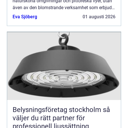
natursköna omgivningar och pittoreska vyer, utan
även av den blomstrande verksamhet som erbjuds
av blomsterbutiker och blomsterbud ...
Eva Sjöberg
01 augusti 2026
Belysningsföretag stockholm så
väljer du rätt partner för
professionell ljussättning