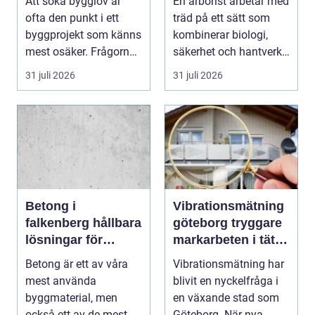
Att söka bygglov är
En arborist arbetar med
till godkänt beslut
ofta den punkt i ett
träd på ett sätt som
byggprojekt som känns
kombinerar biologi,
mest osäker. Frågorna
säkerhet och hantverk.
hopar sig: vilk...
I en stad so...
31 juli 2026
31 juli 2026
Betong i
Vibrationsmätning
falkenberg hållbara
göteborg tryggare
lösningar för
markarbeten i tät
grund, golv och
stadsmiljö
Betong är ett av våra
Vibrationsmätning har
utemiljö
mest använda
blivit en nyckelfråga i
byggmaterial, men
en växande stad som
också ett av de mest
Göteborg. När nya