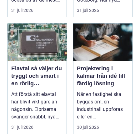
missförstådda. Många
bostäder, broar,...
31 juli 2026
31 juli 2026
tänke...
Elavtal så väljer du
Projektering i
tryggt och smart i
kalmar från idé till
en rörlig
färdig lösning
elmarknad
Att förstå sitt elavtal
När en fastighet ska
har blivit viktigare än
byggas om, en
någonsin. Elpriserna
industrihall uppföras
svänger snabbt, nya
eller en
typer av av...
lantbruksanläggning
31 juli 2026
30 juli 2026
moderniseras ä...