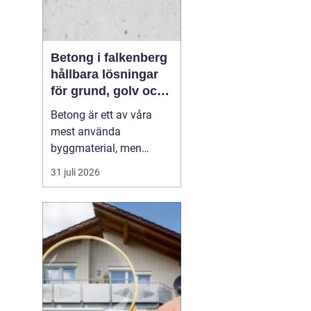
Betong i falkenberg
hållbara lösningar
för grund, golv och
utemiljö
Betong är ett av våra
mest använda
byggmaterial, men
också ett av de mest
31 juli 2026
missförstådda. Många
tänker på grå, tråkiga
ytor, men modern betong
i Falkenberg handlar lika
mycket om design,
precision och långsiktig
funktion. För den som
planerar ny grund...