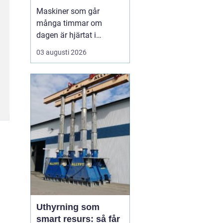
livslängden
Maskiner som går
många timmar om
dagen är hjärtat i
entreprenad, skog och
03 augusti 2026
lantbruk. När de stannar,
stannar ofta allt. Därför
är
genomtänkt
maskinservice inte
bara
en kostnad, utan ett sätt
a...
Uthyrning som
smart resurs: så får