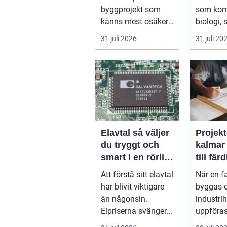
beslut
träd
byggprojekt som
som kom
känns mest osäker.
biologi, 
Frågorna hopar sig:
och hantv
31 juli 2026
31 juli 20
vilk...
stad so..
Elavtal så väljer
Projekt
du tryggt och
kalmar från id
smart i en rörlig
till fär
elmarknad
lösnin
Att förstå sitt elavtal
När en f
har blivit viktigare
byggas 
än någonsin.
industrih
Elpriserna svänger
uppföras
snabbt, nya typer av
lantbruk