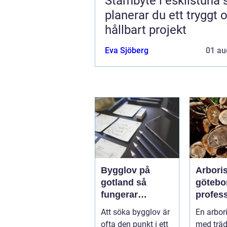
Stambyte i eskilstuna så
planerar du ett tryggt 
hållbart projekt
Eva Sjöberg
01 au
Bygglov på
Arboris
gotland så
götebo
fungerar
profess
processen från
trädvår
Att söka bygglov är
En arbori
idé till godkänt
säkra o
ofta den punkt i ett
med träd