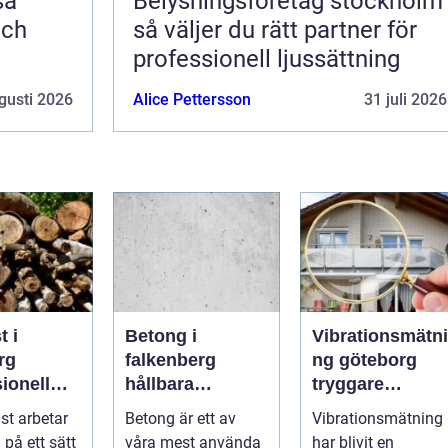
Belysningsföretag stockholm
och
så väljer du rätt partner för
professionell ljussättning
gusti 2026
Alice Pettersson
31 juli 2026
t i
Betong i
Vibrationsmätni
rg
falkenberg
ng göteborg
ionell
hållbara
tryggare
d för
lösningar för
markarbeten i
st arbetar
Betong är ett av
Vibrationsmätning
ch friska
grund, golv och
tät stadsmiljö
 på ett sätt
våra mest använda
har blivit en