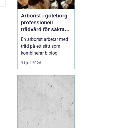
Arborist i göteborg
professionell
trädvård för säkra
och friska träd
En arborist arbetar med
träd på ett sätt som
kombinerar biologi,
säkerhet och hantverk. I
31 juli 2026
en stad som Göteborg,
där gamla träd samsas
med tät bebyggelse,
krävs genomtänkt
trädvård för att både
människor och träd ska
må bra. Många
fastighetsägare, bos...