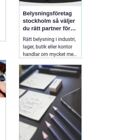
Belysningsföretag
stockholm så väljer
du rätt partner för
professionell
Rätt belysning i industri,
ljussättning
lager, butik eller kontor
handlar om mycket mer
än att bara få det ljust.
Ljuset påverkar säkerhet,
energikostnader,
produktivitet och hur en
lokal upplevs varje dag.
När företag i Stockholm
letar
31 juli 2026