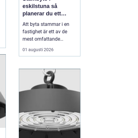
eskilstuna så
planerar du ett
tryggt och hållbart
Att byta stammar i en
projekt
fastighet är ett av de
mest omfattande
ingreppen som kan
01 augusti 2026
göras i ett hus.
Samtidigt är det en
nödvändig åtgärd för att
undvika vattenskador,
fuktproblem och
kostsamma akuta
reparationer. För
bostadsrättsföreningar,
fastighetsäga...