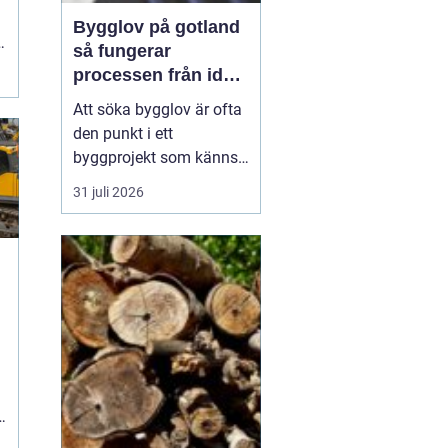
Bygglov på gotland
så fungerar
processen från idé
till godkänt beslut
Att söka bygglov är ofta
den punkt i ett
byggprojekt som känns
mest osäker. Frågorna
31 juli 2026
hopar sig: vilka
handlingar krävs, hur
länge tar det, vad säger
detaljplanen och hur
påverkas tidsplanen? På
Gotland tillkommer
n
dessutom särskilda
hänsyn, som kultur...
.