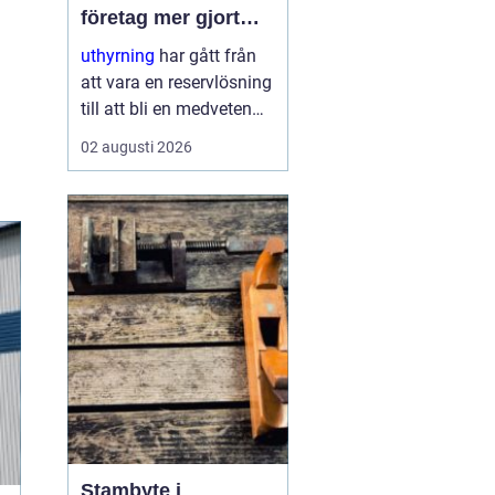
företag mer gjort
med mindre
uthyrning
har gått från
att vara en reservlösning
till att bli en medveten
strategi för många
02 augusti 2026
företag. I stället för att
binda kapital i dyr
utrustning väljer allt fler
att hyra. Det frigör både
pengar o...
Stambyte i