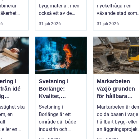
utemiljö
binerar
byggmaterial, men
nyckelfråga i en
säkerhet
också ett av de
växande stad som
erk. I en
mest
Göteborg. När nya
26
31 juli 2026
31 juli 2026
.
missförstådda.
bostäder, broar,...
Många tänke...
ering i
Svetsning i
Markarbeten
é
Borlänge:
växjö grunden
dig
Kvalitet,
för hållbara
g
precision och
projekt
astighet ska
Svetsning i
Markarbeten är de
hållbara
om, en
Borlänge är ett
dolda basen i varje
konstruktioner
all
område där både
hållbart bygg- eller
 eller en
industrin och
anläggningsprojekt
sanläggnin
mindre verkst&a...
Oavsett om det