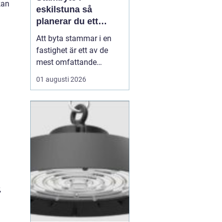
kan
eskilstuna så
planerar du ett
tryggt och hållbart
Att byta stammar i en
projekt
fastighet är ett av de
mest omfattande
ingreppen som kan
01 augusti 2026
göras i ett hus.
Samtidigt är det en
nödvändig åtgärd för att
undvika vattenskador,
fuktproblem och
kostsamma akuta
reparationer. För
bostadsrättsföreningar,
fastighetsäga...
,