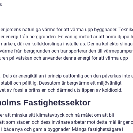
k.
r jordens naturliga värme för att värma upp byggnader. Teknik
 energi från berggrunden. En vanlig metod är att borra djupa h
marken, där en kollektorslinga installeras. Denna kollektorslinga
 värme från berggrunden och transporterar den till värmepumpen
en på vätskan och använder denna energi för att värma upp
els är energikällan i princip outtömlig och den påverkas inte 
 stabil och pålitlig. Dessutom är bergvärme ett miljövänligt
vet av fossila bränslen och därmed utsläppen av koldioxid.
holms Fastighetssektor
r att minska sitt klimatavtryck och nå målet om att bli
de sätt som staden och dess invånare arbetar mot detta mål är ge
i både nya och gamla byggnader. Många fastighetsägare i