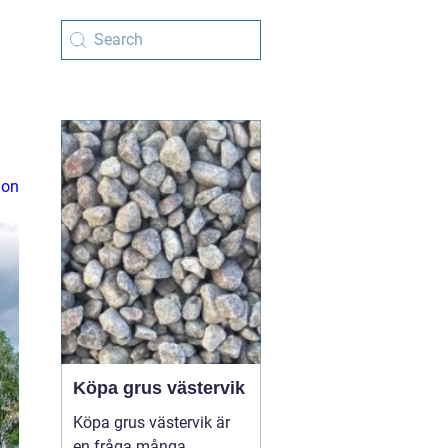
ion
Köpa grus västervik
Köpa grus västervik är
en fråga många