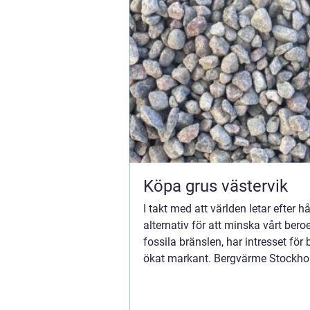
Köpa grus västervik
I takt med att världen letar efter h
alternativ för att minska vårt ber
fossila bränslen, har intresset fö
ökat markant. Bergvärme Stockho
förnybar energik&aum...