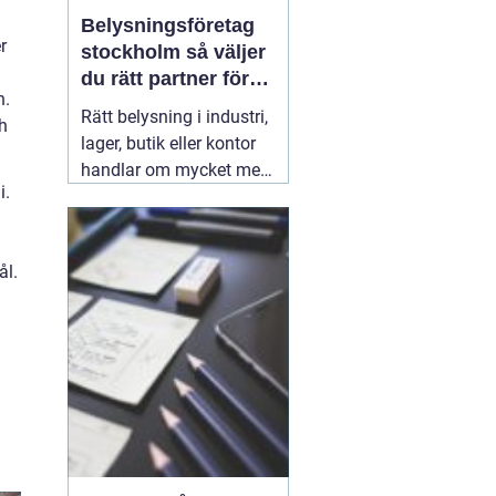
Belysningsföretag
r
stockholm så väljer
du rätt partner för
n.
professionell
Rätt belysning i industri,
h
ljussättning
lager, butik eller kontor
handlar om mycket mer
i.
än att bara få det ljust.
Ljuset påverkar säkerhet,
energikostnader,
ål.
produktivitet och hur en
lokal upplevs varje dag.
När företag i Stockholm
letar
31 juli 2026