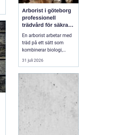
Arborist i göteborg
professionell
trädvård för säkra
och friska träd
En arborist arbetar med
träd på ett sätt som
kombinerar biologi,
säkerhet och hantverk. I
31 juli 2026
en stad som Göteborg,
där gamla träd samsas
med tät bebyggelse,
krävs genomtänkt
trädvård för att både
människor och träd ska
må bra. Många
fastighetsägare, bos...