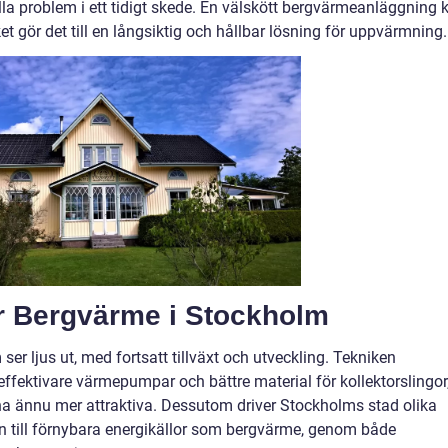
lla problem i ett tidigt skede. En välskött bergvärmeanläggning 
lket gör det till en långsiktig och hållbar lösning för uppvärmning.
ör Bergvärme i Stockholm
er ljus ut, med fortsatt tillväxt och utveckling. Tekniken
 effektivare värmepumpar och bättre material för kollektorslingor
rna ännu mer attraktiva. Dessutom driver Stockholms stad olika
en till förnybara energikällor som bergvärme, genom både