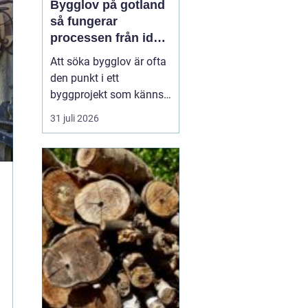
Bygglov på gotland
så fungerar
processen från idé
till godkänt beslut
Att söka bygglov är ofta
den punkt i ett
byggprojekt som känns
mest osäker. Frågorna
31 juli 2026
hopar sig: vilka
handlingar krävs, hur
länge tar det, vad säger
detaljplanen och hur
påverkas tidsplanen? På
Gotland tillkommer
dessutom särskilda
hänsyn, som kultur...