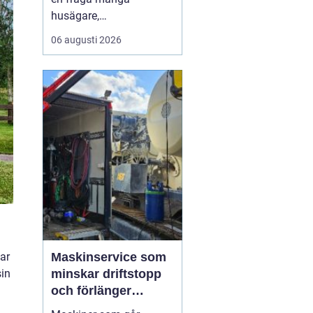
husägare,
markentreprenörer och
06 augusti 2026
fritidshusägare i
tjusttrakten ställer sig
när nya projekt ska i
gång. Rätt sorts grus gör
skillnad för allt från en
enkel trädgårdsgång till
en tungt trafikerad
uppfart eller en s...
har
Maskinservice som
in
minskar driftstopp
och förlänger
livslängden