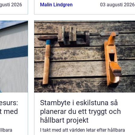
förnybar energik&aum...
gusti 2026
Malin Lindgren
03 augusti 2026
esurs:
Stambyte i eskilstuna så
rt med
planerar du ett tryggt och
hållbart projekt
ållbara
I takt med att världen letar efter hållbara