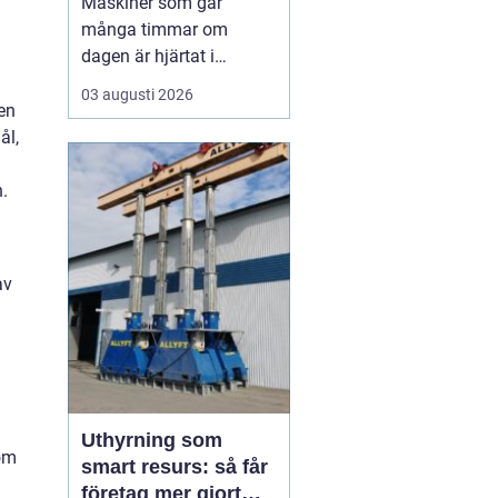
Maskiner som går
många timmar om
dagen är hjärtat i
entreprenad, skog och
03 augusti 2026
lantbruk. När de stannar,
en
stannar ofta allt. Därför
ål,
är
genomtänkt
maskinservice inte
bara
.
en kostnad, utan ett sätt
a...
av
Uthyrning som
nom
smart resurs: så får
företag mer gjort