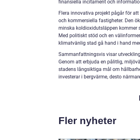
finansiella incitament och informati
Flera innovativa projekt pågår för at
och kommersiella fastigheter. Den ö
minska koldioxidutsläppen kommer san
Med politiskt stöd och en välinform
klimatvänlig stad gå hand i hand m
Sammanfattningsvis visar utvecklingen
Genom att erbjuda en pålitlig, miljöv
stadens långsiktiga mål om hållbarhe
investerar i bergvärme, desto närma
Fler nyheter