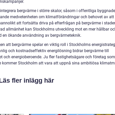
onskampanjer.
t integrera bergvärme i större skalor, såsom i offentliga byggnade
kande medvetenheten om klimatförändringar och behovet av att
nolikt att fortsätta driva på efterfrågan på bergvärme i stade
erad allmänhet kan Stockholms utveckling mot en mer hållbar oc
ed en ökande användning av bergvärmeteknik.
 att bergvärme spelar en viktig roll i Stockholms energistrateg
änlig och kostnadseffektiv energilösning bidrar bergvärme till
t och energioberoende. Ju fler fastighetsägare och företag som
re kommer Stockholm att vara att uppnå sina ambitiösa klimatm
Läs fler inlägg här