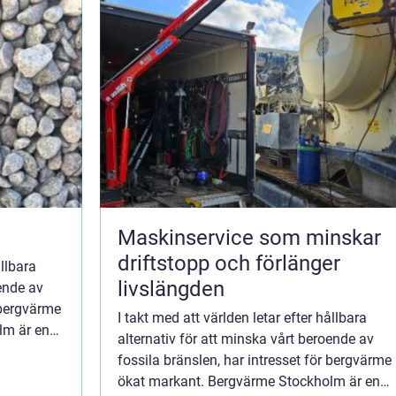
Maskinservice som minskar
driftstopp och förlänger
ållbara
livslängden
oende av
r bergvärme
I takt med att världen letar efter hållbara
lm är en
alternativ för att minska vårt beroende av
fossila bränslen, har intresset för bergvärme
ökat markant. Bergvärme Stockholm är en