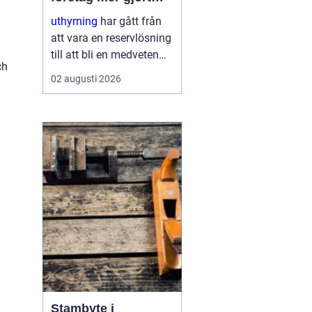
med mindre
uthyrning
har gått från
att vara en reservlösning
till att bli en medveten
ch
strategi för många
02 augusti 2026
företag. I stället för att
binda kapital i dyr
utrustning väljer allt fler
att hyra. Det frigör både
pengar o...
Stambyte i