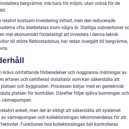
installera bergvärme, inte bara för miljön, utan också för de
kt.
 relativt kostsam investering initialt, men den reducerade
naderna ofta återbetalas inom några år. Statliga subventioner o
n mer ekonomiskt fördelaktigt att investera i denna teknik.
llor till större flerbostadshus, har redan övergått till bergvärme,
avta.
derhåll
tem krävs omfattande förberedelser och noggranna mätningar av
 en erfaren och certifierad installatör som kan säkerställa att
a platsen och byggnaden. Processen börjar med en geoteknisk
sta platsen för borrhålen. Därefter följer själva borrningen och
och värmepumpen.
lativt enkelt, men det är viktigt att säkerställa att systemet
ce av värmepumpen och kollektorslingan rekommenderas för att
ektivitet. Funktionen hos kollektorslingan bör kontrolleras