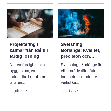
Projektering i
Svetsning i
kalmar från idé till
Borlänge: Kvalitet,
färdig lösning
precision och
hållbara
När en fastighet ska
Svetsning i Borlänge är
konstruktioner
byggas om, en
ett område där både
industrihall uppföras
industrin och mindre
eller en
verkst&a...
lantbruksanläggning
30 juli 2026
17 juli 2026
moderniseras ä...