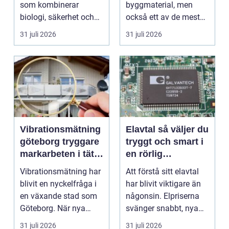
som kombinerar
byggmaterial, men
biologi, säkerhet och
också ett av de mest
hantverk. I en stad so...
missförstådda. Många
31 juli 2026
31 juli 2026
tänke...
Vibrationsmätning
Elavtal så väljer du
göteborg tryggare
tryggt och smart i
markarbeten i tät
en rörlig
stadsmiljö
elmarknad
Vibrationsmätning har
Att förstå sitt elavtal
blivit en nyckelfråga i
har blivit viktigare än
en växande stad som
någonsin. Elpriserna
Göteborg. När nya
svänger snabbt, nya
bostäder, broar,...
typer av av...
31 juli 2026
31 juli 2026