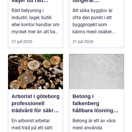
väljer du rätt
fungerar
partner för
processen från idé
Rätt belysning i
Att söka bygglov är
professionell
till godkänt beslut
industri, lager, butik
ofta den punkt i ett
ljussättning
eller kontor handlar om
byggprojekt som
mycket mer än att bara
känns mest osäker.
få det ljust....
Frågorna hopar sig:
31 juli 2026
31 juli 2026
vilk...
Arborist i göteborg
Betong i
professionell
falkenberg
trädvård för säkra
hållbara lösningar
och friska träd
för grund, golv
En arborist arbetar
Betong är ett av våra
och utemiljö
med träd på ett sätt
mest använda