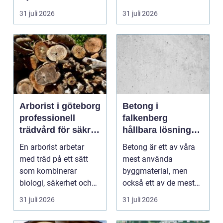
få det ljust....
Frågorna hopar sig:
31 juli 2026
31 juli 2026
vilk...
Arborist i göteborg
Betong i
professionell
falkenberg
trädvård för säkra
hållbara lösningar
och friska träd
för grund, golv
En arborist arbetar
Betong är ett av våra
och utemiljö
med träd på ett sätt
mest använda
som kombinerar
byggmaterial, men
biologi, säkerhet och
också ett av de mest
hantverk. I en stad so...
missförstådda. Många
31 juli 2026
31 juli 2026
tänke...