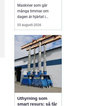
livslängden
Maskiner som går
många timmar om
dagen är hjärtat i
entreprenad, skog och
03 augusti 2026
lantbruk. När de stannar,
stannar ofta allt. Därför
är
genomtänkt
maskinservice inte
bara
en kostnad, utan ett sätt
a...
Uthyrning som
smart resurs: så får