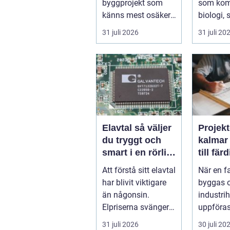
byggprojekt som
som kom
känns mest osäker.
biologi, 
Frågorna hopar sig:
och hantv
31 juli 2026
31 juli 20
vilk...
stad so..
Elavtal så väljer
Projekt
du tryggt och
kalmar från id
smart i en rörlig
till fär
elmarknad
lösnin
Att förstå sitt elavtal
När en f
har blivit viktigare
byggas 
än någonsin.
industrih
Elpriserna svänger
uppföras
snabbt, nya typer av
lantbruk
31 juli 2026
30 juli 20