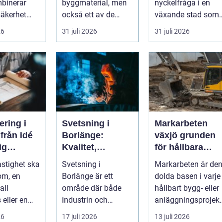
binerar
byggmaterial, men
nyckelfråga i en
säkerhet
också ett av de
växande stad som
erk. I en
mest
Göteborg. När nya
26
31 juli 2026
31 juli 2026
.
missförstådda.
bostäder, broar,...
Många tänke...
ering i
Svetsning i
Markarbeten
é
Borlänge:
växjö grunden
dig
Kvalitet,
för hållbara
g
precision och
projekt
astighet ska
Svetsning i
Markarbeten är de
hållbara
om, en
Borlänge är ett
dolda basen i varje
konstruktioner
all
område där både
hållbart bygg- eller
 eller en
industrin och
anläggningsprojekt
sanläggnin
mindre verkst&a...
Oavsett om det
26
17 juli 2026
13 juli 2026