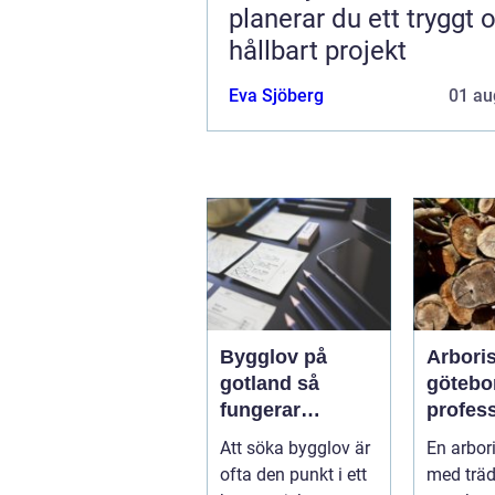
planerar du ett tryggt 
hållbart projekt
Eva Sjöberg
01 au
Bygglov på
Arboris
gotland så
götebo
fungerar
profess
processen från
trädvår
Att söka bygglov är
En arbori
idé till godkänt
säkra o
ofta den punkt i ett
med träd
beslut
träd