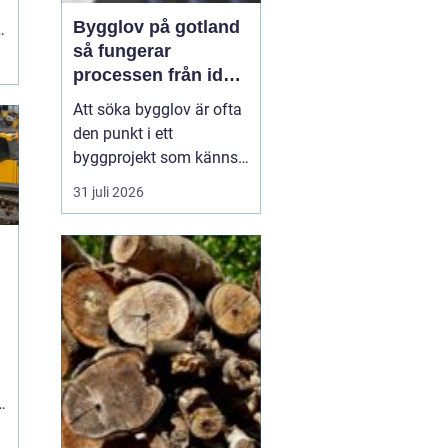
Bygglov på gotland
så fungerar
processen från idé
till godkänt beslut
Att söka bygglov är ofta
den punkt i ett
byggprojekt som känns
mest osäker. Frågorna
31 juli 2026
hopar sig: vilka
handlingar krävs, hur
länge tar det, vad säger
detaljplanen och hur
påverkas tidsplanen? På
Gotland tillkommer
n
dessutom särskilda
hänsyn, som kultur...
.