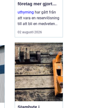
företag mer gjort
med mindre
uthyrning
har gått från
att vara en reservlösning
till att bli en medveten
strategi för många
02 augusti 2026
företag. I stället för att
binda kapital i dyr
utrustning väljer allt fler
att hyra. Det frigör både
pengar o...
Stambyte i