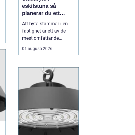
eskilstuna så
planerar du ett
tryggt och hållbart
Att byta stammar i en
projekt
fastighet är ett av de
mest omfattande
ingreppen som kan
01 augusti 2026
göras i ett hus.
Samtidigt är det en
nödvändig åtgärd för att
undvika vattenskador,
fuktproblem och
kostsamma akuta
reparationer. För
bostadsrättsföreningar,
fastighetsäga...