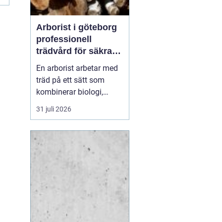
Arborist i göteborg
professionell
trädvård för säkra
och friska träd
En arborist arbetar med
träd på ett sätt som
kombinerar biologi,
säkerhet och hantverk. I
31 juli 2026
en stad som Göteborg,
där gamla träd samsas
med tät bebyggelse,
krävs genomtänkt
trädvård för att både
människor och träd ska
må bra. Många
fastighetsägare, bos...