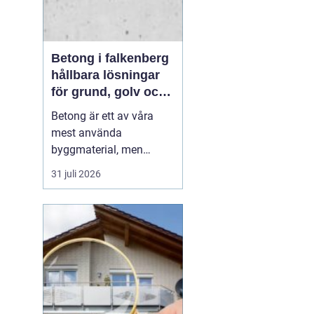
Betong i falkenberg
hållbara lösningar
för grund, golv och
utemiljö
Betong är ett av våra
mest använda
byggmaterial, men
också ett av de mest
31 juli 2026
missförstådda. Många
tänker på grå, tråkiga
ytor, men modern betong
i Falkenberg handlar lika
mycket om design,
precision och långsiktig
funktion. För den som
planerar ny grund...