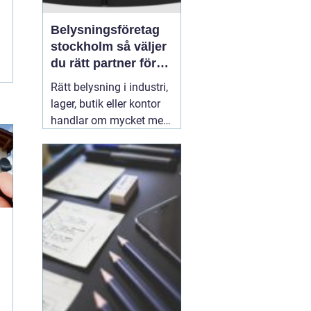
Belysningsföretag
stockholm så väljer
du rätt partner för
professionell
Rätt belysning i industri,
ljussättning
lager, butik eller kontor
handlar om mycket mer
än att bara få det ljust.
Ljuset påverkar säkerhet,
energikostnader,
produktivitet och hur en
lokal upplevs varje dag.
När företag i Stockholm
letar
31 juli 2026