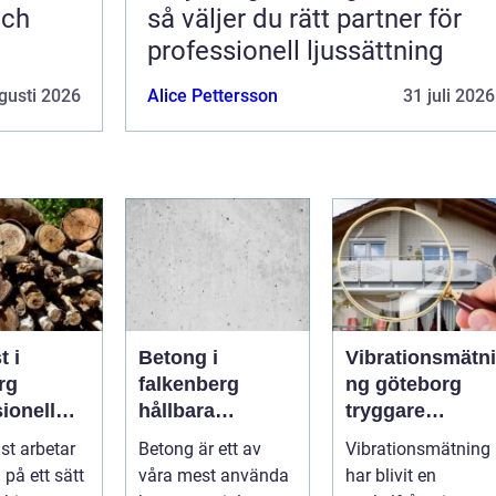
och
så väljer du rätt partner för
professionell ljussättning
gusti 2026
Alice Pettersson
31 juli 2026
t i
Betong i
Vibrationsmätni
rg
falkenberg
ng göteborg
ionell
hållbara
tryggare
d för
lösningar för
markarbeten i
st arbetar
Betong är ett av
Vibrationsmätning
ch friska
grund, golv och
tät stadsmiljö
 på ett sätt
våra mest använda
har blivit en
utemiljö