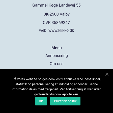
web:
www.klikko.dk
Menu
Annonsering
Om oss
Cookies
På vores website bruges cookies til at huske dine indstillinger,
Kontakta oss
statistik og personalisering af indhold og annoncer. Denne
Sitemap
information deles med tredjepart. Ved fortsat brug af websiden
godkender du cookiepolitikken.
Ok
Privatlivspolitik