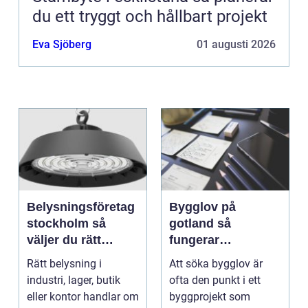
du ett tryggt och hållbart projekt
Eva Sjöberg
01 augusti 2026
Belysningsföretag
Bygglov på
stockholm så
gotland så
väljer du rätt
fungerar
partner för
processen från idé
Rätt belysning i
Att söka bygglov är
professionell
till godkänt beslut
industri, lager, butik
ofta den punkt i ett
ljussättning
eller kontor handlar om
byggprojekt som