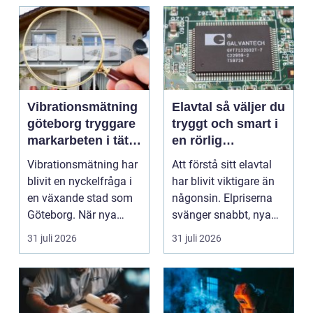
Vibrationsmätning
Elavtal så väljer du
göteborg tryggare
tryggt och smart i
markarbeten i tät
en rörlig
stadsmiljö
elmarknad
Vibrationsmätning har
Att förstå sitt elavtal
blivit en nyckelfråga i
har blivit viktigare än
en växande stad som
någonsin. Elpriserna
Göteborg. När nya
svänger snabbt, nya
bostäder, broar,...
typer av av...
31 juli 2026
31 juli 2026