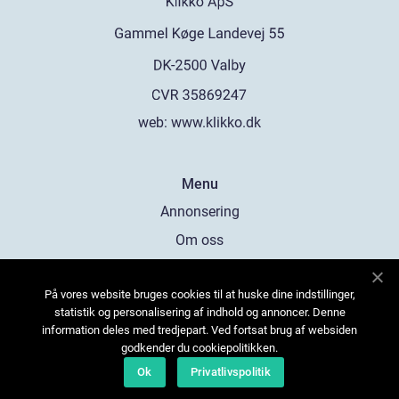
web:
www.klikko.dk
Menu
Annonsering
Om oss
Cookies
På vores website bruges cookies til at huske dine indstillinger,
Kontakta oss
statistik og personalisering af indhold og annoncer. Denne
Sitemap
information deles med tredjepart. Ved fortsat brug af websiden
godkender du cookiepolitikken.
Ok
Privatlivspolitik