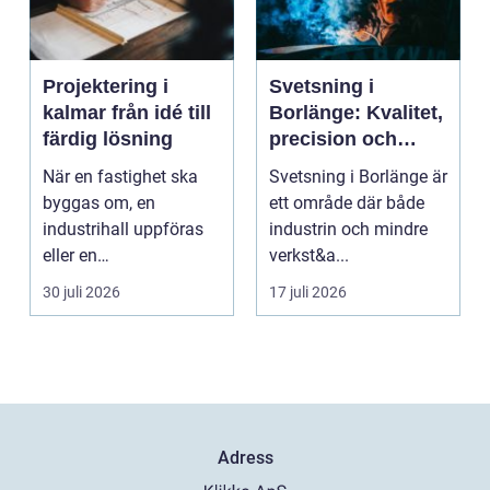
Projektering i
Svetsning i
kalmar från idé till
Borlänge: Kvalitet,
färdig lösning
precision och
hållbara
När en fastighet ska
Svetsning i Borlänge är
konstruktioner
byggas om, en
ett område där både
industrihall uppföras
industrin och mindre
eller en
verkst&a...
lantbruksanläggning
30 juli 2026
17 juli 2026
moderniseras ä...
Adress