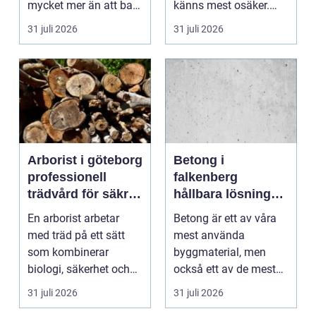
mycket mer än att bara
känns mest osäker.
få det ljust....
Frågorna hopar sig:
31 juli 2026
31 juli 2026
vilk...
Arborist i göteborg
Betong i
professionell
falkenberg
trädvård för säkra
hållbara lösningar
och friska träd
för grund, golv
En arborist arbetar
Betong är ett av våra
och utemiljö
med träd på ett sätt
mest använda
som kombinerar
byggmaterial, men
biologi, säkerhet och
också ett av de mest
hantverk. I en stad so...
missförstådda. Många
31 juli 2026
31 juli 2026
tänke...