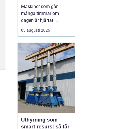
livslängden
Maskiner som går
många timmar om
dagen är hjärtat i
entreprenad, skog och
03 augusti 2026
lantbruk. När de stannar,
stannar ofta allt. Därför
är
genomtänkt
maskinservice inte
bara
en kostnad, utan ett sätt
a...
Uthyrning som
smart resurs: så får