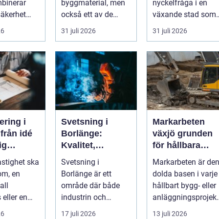
binerar
byggmaterial, men
nyckelfråga i en
säkerhet
också ett av de
växande stad som
erk. I en
mest
Göteborg. När nya
26
31 juli 2026
31 juli 2026
.
missförstådda.
bostäder, broar,...
Många tänke...
ering i
Svetsning i
Markarbeten
é
Borlänge:
växjö grunden
dig
Kvalitet,
för hållbara
g
precision och
projekt
astighet ska
Svetsning i
Markarbeten är de
hållbara
om, en
Borlänge är ett
dolda basen i varje
konstruktioner
all
område där både
hållbart bygg- eller
 eller en
industrin och
anläggningsprojekt
sanläggnin
mindre verkst&a...
Oavsett om det
26
17 juli 2026
13 juli 2026