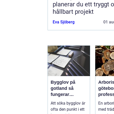
planerar du ett tryggt 
hållbart projekt
Eva Sjöberg
01 au
Bygglov på
Arboris
gotland så
götebo
fungerar
profess
processen från
trädvår
Att söka bygglov är
En arbori
idé till godkänt
säkra o
ofta den punkt i ett
med träd
beslut
träd