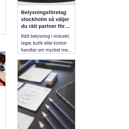
Belysningsföretag
stockholm så väljer
du rätt partner för
professionell
Rätt belysning i industri,
ljussättning
lager, butik eller kontor
handlar om mycket mer
än att bara få det ljust.
Ljuset påverkar säkerhet,
energikostnader,
produktivitet och hur en
lokal upplevs varje dag.
När företag i Stockholm
letar
31 juli 2026