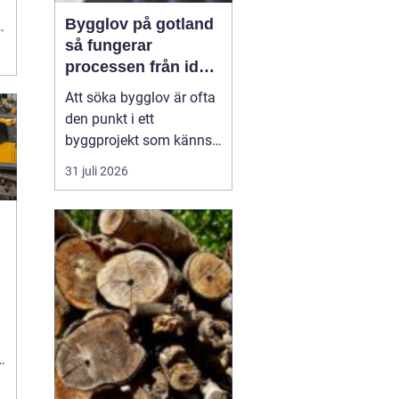
Bygglov på gotland
så fungerar
processen från idé
till godkänt beslut
Att söka bygglov är ofta
den punkt i ett
byggprojekt som känns
mest osäker. Frågorna
31 juli 2026
hopar sig: vilka
handlingar krävs, hur
länge tar det, vad säger
detaljplanen och hur
påverkas tidsplanen? På
Gotland tillkommer
n
dessutom särskilda
hänsyn, som kultur...
.