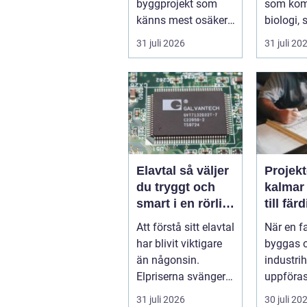
byggprojekt som
som kom
känns mest osäker.
biologi, 
Frågorna hopar sig:
och hantv
31 juli 2026
31 juli 20
vilk...
stad so..
Elavtal så väljer
Projekt
du tryggt och
kalmar från id
smart i en rörlig
till fär
elmarknad
lösnin
Att förstå sitt elavtal
När en f
har blivit viktigare
byggas 
än någonsin.
industrih
Elpriserna svänger
uppföras
snabbt, nya typer av
lantbruk
31 juli 2026
30 juli 20