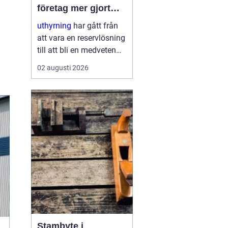
företag mer gjort
med mindre
uthyrning
har gått från
att vara en reservlösning
till att bli en medveten
strategi för många
02 augusti 2026
företag. I stället för att
binda kapital i dyr
utrustning väljer allt fler
att hyra. Det frigör både
pengar o...
Stambyte i