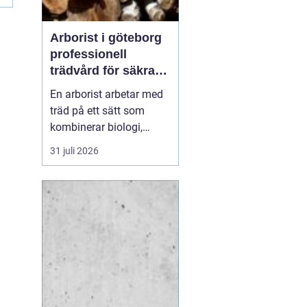
Arborist i göteborg
professionell
trädvård för säkra
och friska träd
En arborist arbetar med
träd på ett sätt som
kombinerar biologi,
säkerhet och hantverk. I
31 juli 2026
en stad som Göteborg,
där gamla träd samsas
med tät bebyggelse,
krävs genomtänkt
trädvård för att både
människor och träd ska
må bra. Många
fastighetsägare, bos...