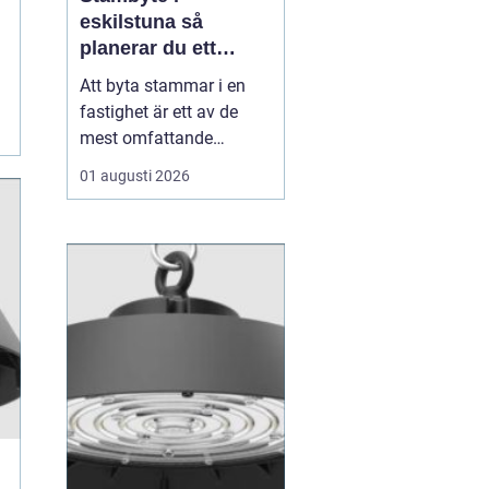
eskilstuna så
planerar du ett
tryggt och hållbart
Att byta stammar i en
projekt
fastighet är ett av de
mest omfattande
ingreppen som kan
01 augusti 2026
göras i ett hus.
Samtidigt är det en
nödvändig åtgärd för att
undvika vattenskador,
fuktproblem och
kostsamma akuta
reparationer. För
bostadsrättsföreningar,
fastighetsäga...