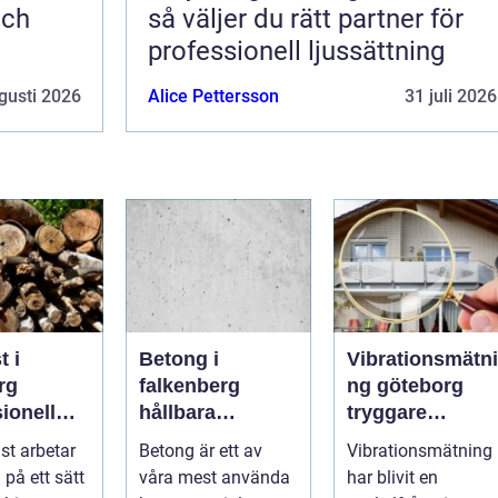
och
så väljer du rätt partner för
professionell ljussättning
gusti 2026
Alice Pettersson
31 juli 2026
t i
Betong i
Vibrationsmätni
rg
falkenberg
ng göteborg
ionell
hållbara
tryggare
d för
lösningar för
markarbeten i
st arbetar
Betong är ett av
Vibrationsmätning
ch friska
grund, golv och
tät stadsmiljö
 på ett sätt
våra mest använda
har blivit en
utemiljö