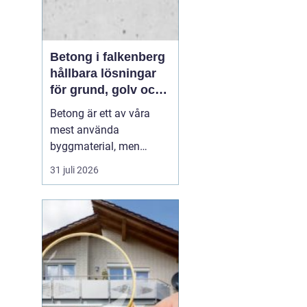
Betong i falkenberg
hållbara lösningar
för grund, golv och
utemiljö
Betong är ett av våra
mest använda
byggmaterial, men
också ett av de mest
31 juli 2026
missförstådda. Många
tänker på grå, tråkiga
ytor, men modern betong
i Falkenberg handlar lika
mycket om design,
precision och långsiktig
funktion. För den som
planerar ny grund...