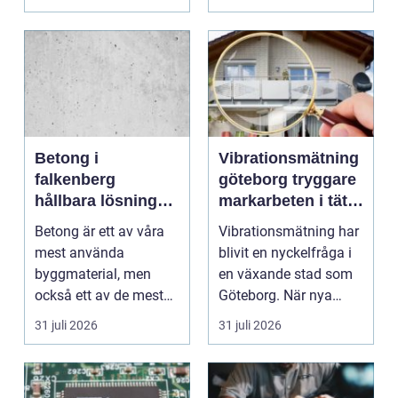
vilk...
Betong i
Vibrationsmätning
falkenberg
göteborg tryggare
hållbara lösningar
markarbeten i tät
för grund, golv
stadsmiljö
Betong är ett av våra
Vibrationsmätning har
och utemiljö
mest använda
blivit en nyckelfråga i
byggmaterial, men
en växande stad som
också ett av de mest
Göteborg. När nya
missförstådda. Många
bostäder, broar,...
31 juli 2026
31 juli 2026
tänke...