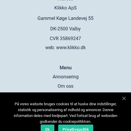
web:
www.klikko.dk
Menu
Annonsering
Om oss
Cookies
På vores website bruges cookies til at huske dine indstillinger,
Kontakta oss
statistik og personalisering af indhold og annoncer. Denne
Sitemap
information deles med tredjepart. Ved fortsat brug af websiden
godkender du cookiepolitikken.
Ok
Privatlivspolitik