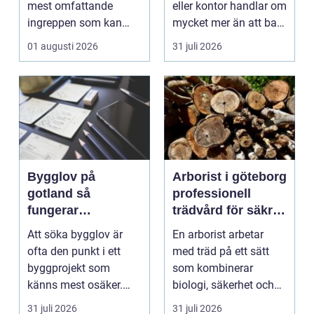
mest omfattande
eller kontor handlar om
ingreppen som kan
mycket mer än att bara
göras i ett hus. Samt...
få det ljust....
01 augusti 2026
31 juli 2026
Bygglov på
Arborist i göteborg
gotland så
professionell
fungerar
trädvård för säkra
processen från idé
och friska träd
Att söka bygglov är
En arborist arbetar
till godkänt beslut
ofta den punkt i ett
med träd på ett sätt
byggprojekt som
som kombinerar
känns mest osäker.
biologi, säkerhet och
Frågorna hopar sig:
hantverk. I en stad so...
31 juli 2026
31 juli 2026