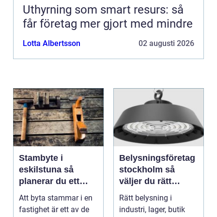
Uthyrning som smart resurs: så
får företag mer gjort med mindre
Lotta Albertsson
02 augusti 2026
Stambyte i
Belysningsföretag
eskilstuna så
stockholm så
planerar du ett
väljer du rätt
tryggt och hållbart
partner för
Att byta stammar i en
Rätt belysning i
projekt
professionell
fastighet är ett av de
industri, lager, butik
ljussättning