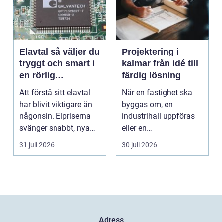
Elavtal så väljer du
Projektering i
tryggt och smart i
kalmar från idé till
en rörlig
färdig lösning
elmarknad
Att förstå sitt elavtal
När en fastighet ska
har blivit viktigare än
byggas om, en
någonsin. Elpriserna
industrihall uppföras
svänger snabbt, nya
eller en
typer av av...
lantbruksanläggning
31 juli 2026
30 juli 2026
moderniseras ä...
Adress