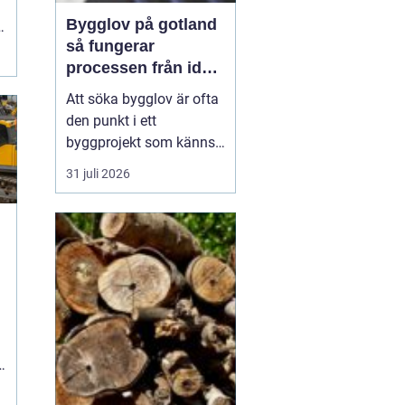
Bygglov på gotland
så fungerar
processen från idé
till godkänt beslut
Att söka bygglov är ofta
den punkt i ett
byggprojekt som känns
mest osäker. Frågorna
31 juli 2026
hopar sig: vilka
handlingar krävs, hur
länge tar det, vad säger
detaljplanen och hur
påverkas tidsplanen? På
Gotland tillkommer
n
dessutom särskilda
hänsyn, som kultur...
.