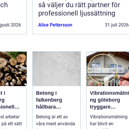
och
så väljer du rätt partner för
professionell ljussättning
gusti 2026
Alice Pettersson
31 juli 2026
t i
Betong i
Vibrationsmätni
rg
falkenberg
ng göteborg
ionell
hållbara
tryggare
d för
lösningar för
markarbeten i
st arbetar
Betong är ett av
Vibrationsmätning
ch friska
grund, golv och
tät stadsmiljö
 på ett sätt
våra mest använda
har blivit en
utemiljö