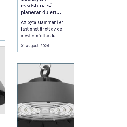
eskilstuna så
planerar du ett
tryggt och hållbart
Att byta stammar i en
projekt
fastighet är ett av de
mest omfattande
ingreppen som kan
01 augusti 2026
göras i ett hus.
Samtidigt är det en
nödvändig åtgärd för att
undvika vattenskador,
fuktproblem och
kostsamma akuta
reparationer. För
bostadsrättsföreningar,
fastighetsäga...