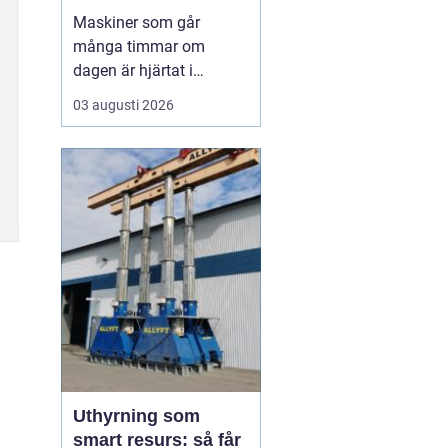
livslängden
Maskiner som går
många timmar om
dagen är hjärtat i
entreprenad, skog och
03 augusti 2026
lantbruk. När de stannar,
stannar ofta allt. Därför
är
genomtänkt
maskinservice inte
bara
en kostnad, utan ett sätt
a...
Uthyrning som
smart resurs: så får