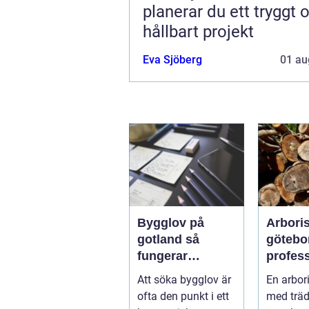
planerar du ett tryggt 
hållbart projekt
Eva Sjöberg
01 au
Bygglov på
Arboris
gotland så
götebo
fungerar
profess
processen från
trädvår
Att söka bygglov är
En arbori
idé till godkänt
säkra o
ofta den punkt i ett
med träd
beslut
träd