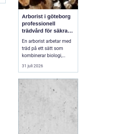
Arborist i göteborg
professionell
trädvård för säkra
och friska träd
En arborist arbetar med
träd på ett sätt som
kombinerar biologi,
säkerhet och hantverk. I
31 juli 2026
en stad som Göteborg,
där gamla träd samsas
med tät bebyggelse,
krävs genomtänkt
trädvård för att både
människor och träd ska
må bra. Många
fastighetsägare, bos...