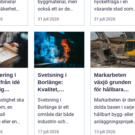
binerar
byggmaterial, men
nyckelfråga i en
säkerhet
också ett av de
växande stad som
erk. I en
mest
Göteborg. När nya
26
31 juli 2026
31 juli 2026
.
missförstådda.
bostäder, broar,...
Många tänke...
ering i
Svetsning i
Markarbeten
é
Borlänge:
växjö grunden
dig
Kvalitet,
för hållbara
g
precision och
projekt
astighet ska
Svetsning i
Markarbeten är de
hållbara
om, en
Borlänge är ett
dolda basen i varje
konstruktioner
all
område där både
hållbart bygg- eller
 eller en
industrin och
anläggningsprojekt
sanläggnin
mindre verkst&a...
Oavsett om det
26
17 juli 2026
13 juli 2026