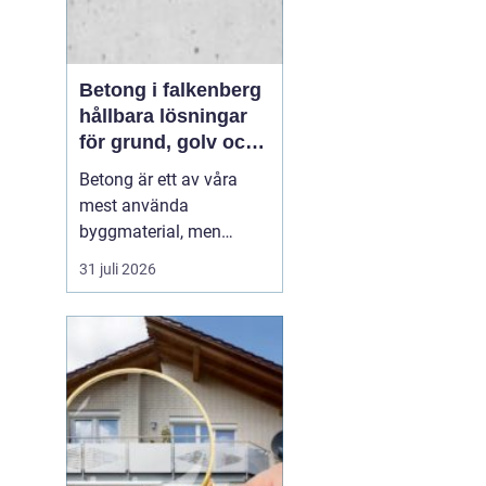
Betong i falkenberg
hållbara lösningar
för grund, golv och
utemiljö
Betong är ett av våra
mest använda
byggmaterial, men
också ett av de mest
31 juli 2026
missförstådda. Många
tänker på grå, tråkiga
ytor, men modern betong
i Falkenberg handlar lika
mycket om design,
precision och långsiktig
funktion. För den som
planerar ny grund...