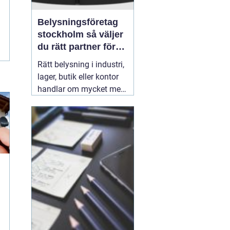
Belysningsföretag
stockholm så väljer
du rätt partner för
professionell
Rätt belysning i industri,
ljussättning
lager, butik eller kontor
handlar om mycket mer
än att bara få det ljust.
Ljuset påverkar säkerhet,
energikostnader,
produktivitet och hur en
lokal upplevs varje dag.
När företag i Stockholm
letar
31 juli 2026