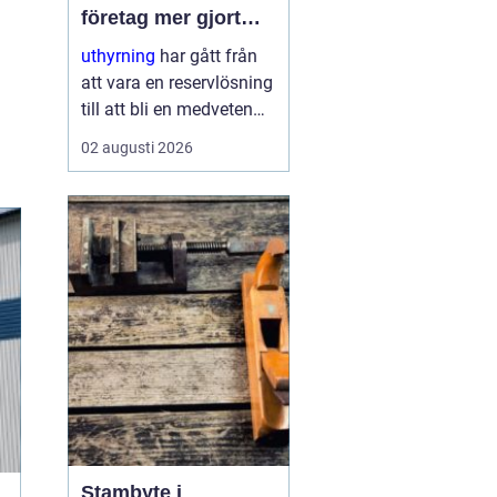
företag mer gjort
med mindre
uthyrning
har gått från
att vara en reservlösning
till att bli en medveten
strategi för många
02 augusti 2026
företag. I stället för att
binda kapital i dyr
utrustning väljer allt fler
att hyra. Det frigör både
pengar o...
Stambyte i