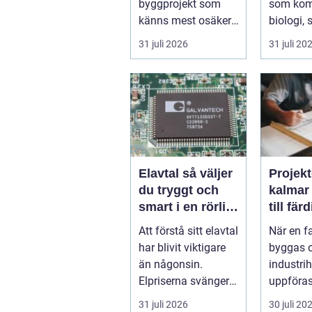
byggprojekt som
som kom
känns mest osäker.
biologi, 
Frågorna hopar sig:
och hantv
31 juli 2026
31 juli 20
vilk...
stad so..
Elavtal så väljer
Projekt
du tryggt och
kalmar från id
smart i en rörlig
till fär
elmarknad
lösnin
Att förstå sitt elavtal
När en f
har blivit viktigare
byggas 
än någonsin.
industrih
Elpriserna svänger
uppföras
snabbt, nya typer av
lantbruk
31 juli 2026
30 juli 20