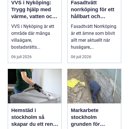
VVS i Nyköping:
Fasadtvätt
Trygg hjälp med
norrköping för ett
värme, vatten och
hållbart och
sanitet
snyggt hus
VVS i Nyköping är ett
Fasadtvätt Norrköping
område där många
är ett ämne som blivit
villaägare,
allt mer aktuellt när
bostadsrätts...
husägare,
bostadsrättsföreningar
06 juli 2026
06 juli 2026
...
Hemstäd i
Markarbete
stockholm så
stockholm
skapar du ett rent
grunden för