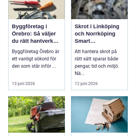
Byggföretag i
Skrot i Linköping
Örebro: Så väljer
och Norrköping
du rätt hantverkare
Smart
för ditt projekt
skrothantering för
Byggföretag Örebro är
Att hantera skrot på
både plånbok och
ett vanligt sökord för
rätt sätt sparar både
miljö
den som står inför ...
pengar, tid och miljö.
Nä...
13 juni 2026
12 juni 2026