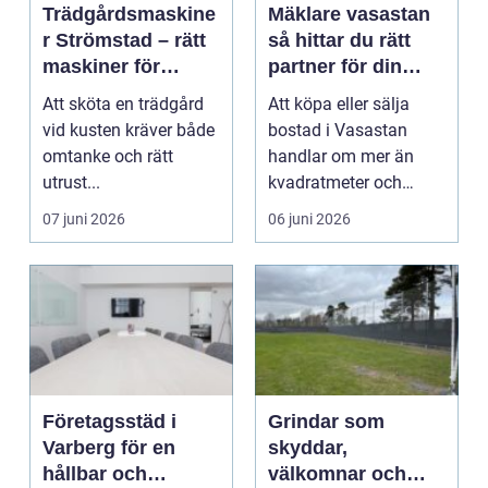
Trädgårdsmaskine
Mäklare vasastan
r Strömstad – rätt
så hittar du rätt
maskiner för
partner för din
enklare
bostadsaffär
Att sköta en trädgård
Att köpa eller sälja
trädgårdsarbete
vid kusten kräver både
bostad i Vasastan
omtanke och rätt
handlar om mer än
utrust...
kvadratmeter och
adress. Det handlar
07 juni 2026
06 juni 2026
om att...
Företagsstäd i
Grindar som
Varberg för en
skyddar,
hållbar och
välkomnar och