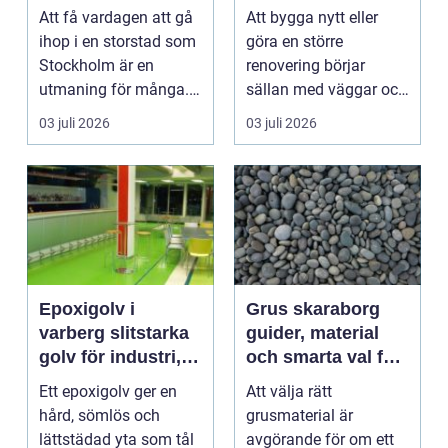
hem utan stress
hållbara
Att få vardagen att gå
Att bygga nytt eller
byggprojekt
ihop i en storstad som
göra en större
Stockholm är en
renovering börjar
utmaning för många.
sällan med väggar och
Jobb, hämtningar, ...
tak. Nästan allt
03 juli 2026
03 juli 2026
startar...
Epoxigolv i
Grus skaraborg
varberg slitstarka
guider, material
golv för industri,
och smarta val för
butik och garage
hållbara projekt
Ett epoxigolv ger en
Att välja rätt
hård, sömlös och
grusmaterial är
lättstädad yta som tål
avgörande för om ett