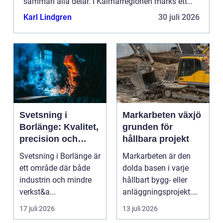
samman alla delar. I Kalmarregionen märks ett
växande behov av genomtänkt planering där
Karl Lindgren
30 juli 2026
ekonomi, funktion och hållba...
Svetsning i
Markarbeten växjö
Borlänge: Kvalitet,
grunden för
precision och
hållbara projekt
hållbara
Svetsning i Borlänge är
Markarbeten är den
konstruktioner
ett område där både
dolda basen i varje
industrin och mindre
hållbart bygg- eller
verkst&a...
anläggningsprojekt.
Oavsett om det gälle...
17 juli 2026
13 juli 2026