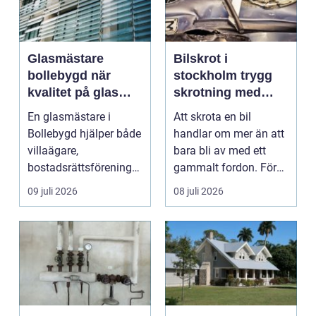
Glasmästare
Bilskrot i
bollebygd när
stockholm trygg
kvalitet på glas
skrotning med
verkligen märks
fokus på miljö och
En glasmästare i
Att skrota en bil
plånbok
Bollebygd hjälper både
handlar om mer än att
villaägare,
bara bli av med ett
bostadsrättsföreningar
gammalt fordon. För
och företag att skapa
många bilägare i och...
09 juli 2026
08 juli 2026
säk...