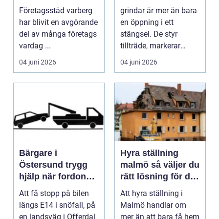
trivsam
formar en säker
Företagsstäd varberg
grindar är mer än bara
arbetsvardag
utemiljö
har blivit en avgörande
en öppning i ett
del av många företags
stängsel. De styr
vardag ...
tillträde, markerar
gränser och påverkar
04 juni 2026
04 juni 2026
h...
Bärgare i
Hyra ställning
Östersund trygg
malmö så väljer du
hjälp när fordonet
rätt lösning för ditt
stannar
byggprojekt
Att få stopp på bilen
Att hyra ställning i
längs E14 i snöfall, på
Malmö handlar om
en landsväg i Offerdal
mer än att bara få hem