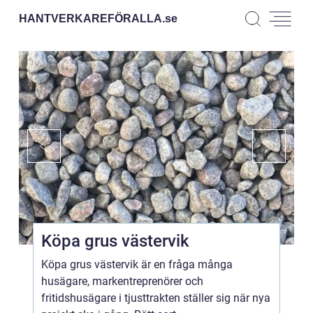
HANTVERKAREFÖRALLA.
se
Köpa grus västervik
Köpa grus västervik är en fråga många
husägare, markentreprenörer och
fritidshusägare i tjusttrakten ställer sig när nya