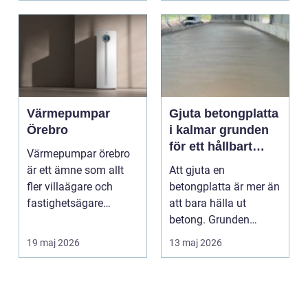
Värmepumpar
Gjuta betongplatta
Örebro
i kalmar grunden
för ett hållbart
Värmepumpar örebro
bygge
är ett ämne som allt
Att gjuta en
fler villaägare och
betongplatta är mer än
fastighetsägare
att bara hälla ut
intresserar sig för när
betong. Grunden
...
påverkar hur hela
19 maj 2026
13 maj 2026
huset eller ...