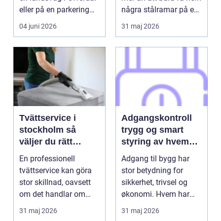
eller på en parkering
några stålramar på en
inne i st...
lastbil. En bra s...
04 juni 2026
31 maj 2026
Tvättservice i
Adgangskontroll
stockholm så
trygg og smart
väljer du rätt
styring av hvem
partner för dina
som slipper inn
En professionell
Adgang til bygg har
textilier
tvättservice kan göra
stor betydning for
stor skillnad, oavsett
sikkerhet, trivsel og
om det handlar om
økonomi. Hvem har
arbetskläder, hotell...
nøkkel? Hvem kan gå
31 maj 2026
31 maj 2026
h...