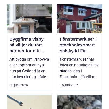
Byggfirma visby
Fönstermarkiser i
så väljer du rätt
stockholm smart
partner för ditt
solskydd för
projekt på gotland
stadens klimat
Att bygga om, renovera
Fönstermarkiser har
eller uppföra ett nytt
blivit en naturlig del av
hus på Gotland är en
stadsbilden i
stor investering, både
Stockholm. På villor,
känslomäss...
radhus, kontor och...
30 juni 2026
15 juni 2026