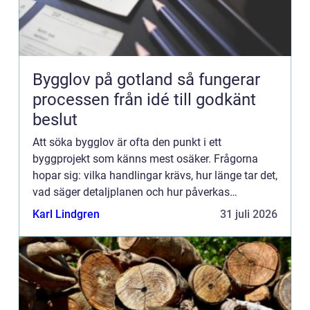
Bygglov på gotland så fungerar
processen från idé till godkänt
beslut
Att söka bygglov är ofta den punkt i ett
byggprojekt som känns mest osäker. Frågorna
hopar sig: vilka handlingar krävs, hur länge tar det,
vad säger detaljplanen och hur påverkas
tidsplanen? På Gotland tillkommer dessutom
Karl Lindgren
31 juli 2026
särskilda hänsyn, som kultur...