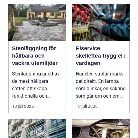
Stenläggning för
Elservice
hållbara och
skellefteå trygg el i
vackra utemiljöer
vardagen
Stenläggning är ett av
När elen strular märks
de mest hållbara
det direkt. En lampa
sätten att skapa
som blinkar, en säkring
funktionella och
som går om och om
snygg...
igen eller ett...
13 juli 2026
10 juli 2026