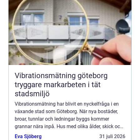
Vibrationsmätning göteborg
tryggare markarbeten i tät
stadsmiljö
Vibrationsmätning har blivit en nyckelfråga i en
växande stad som Göteborg. När nya bostäder,
broar, tunnlar och ledningar byggs kommer
grannar nära inpå. Hus med olika ålder, skick och
grundläggning står sida vid sida. Då räcker det
Eva Sjöberg
31 juli 2026