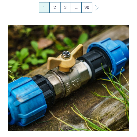
1
2
3
…
90